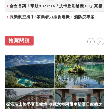
全台首架！華航A321neo「皮卡丘彩繪機 CI」亮相
長榮航空攜手6家業者力推香港機＋酒防疫專案
推薦閱讀
探索瑞士格勞賓登秘境 收藏六種阿爾卑斯夏日療癒之