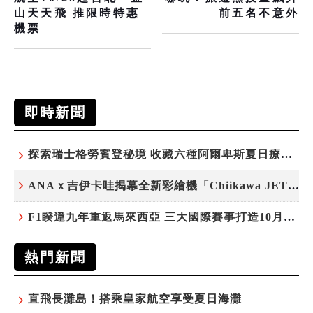
山天天飛 推限時特惠
前五名不意外
機票
即時新聞
探索瑞士格勞賓登秘境 收藏六種阿爾卑斯夏日療癒之旅
ANAｘ吉伊卡哇揭幕全新彩繪機「Chiikawa JET」
F1睽違九年重返馬來西亞 三大國際賽事打造10月運動旅遊熱潮 賽車、自行車、路跑同週登場
熱門新聞
直飛長灘島！搭乘皇家航空享受夏日海灘