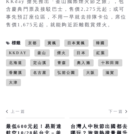
KKday 搶先推出「釜山國際煙火節之旅」，包
含慶典門票及接駁巴士，售價2,275元起；或可
事先預訂座位區，不用一早就去排隊卡位，席位
售價1,675元起，就能夠近距離觀賞煙火。
標籤
京都
賞楓
日本賞楓
韓國
KKDAY
釜山
煙火
日本
紅葉
北海道
定山溪
青森
奧入瀨
十和田湖
香蘭溪
名古屋
弘前公園
大阪
滋賀
大津
上一篇
下一篇
最低600元起！易斯達
台灣人中秋節出國都去
航空10/28起台北－釜
哪玩？旅遊熱搜量飆升