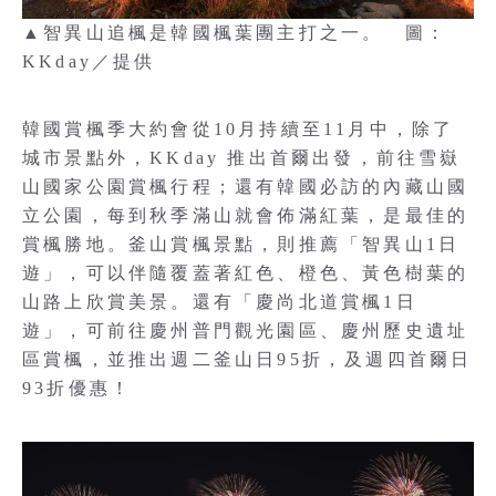
▲智異山追楓是韓國楓葉團主打之一。 圖：
KKday／提供
韓國賞楓季大約會從10月持續至11月中，除了
城市景點外，KKday 推出首爾出發，前往雪嶽
山國家公園賞楓行程；還有韓國必訪的內藏山國
立公園，每到秋季滿山就會佈滿紅葉，是最佳的
賞楓勝地。釜山賞楓景點，則推薦「智異山1日
遊」，可以伴隨覆蓋著紅色、橙色、黃色樹葉的
山路上欣賞美景。還有「慶尚北道賞楓1日
遊」，可前往慶州普門觀光園區、慶州歷史遺址
區賞楓，並推出週二釜山日95折，及週四首爾日
93折優惠！