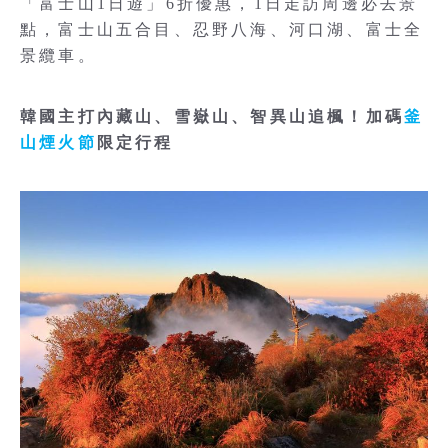
「富士山1日遊」6折優惠，1日走訪周邊必去景
點，富士山五合目、忍野八海、河口湖、富士全
景纜車。
韓國主打內藏山、雪嶽山、智異山追楓！加碼
釜
山煙火節
限定行程