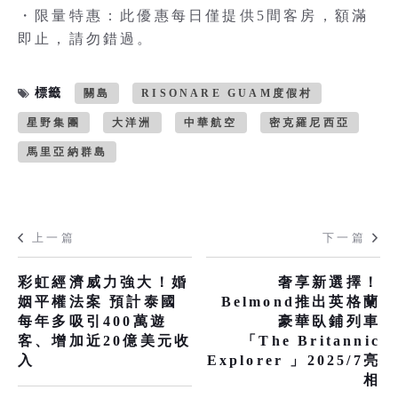
・限量特惠：此優惠每日僅提供5間客房，額滿
即止，請勿錯過。
標籤
關島
RISONARE GUAM度假村
星野集團
大洋洲
中華航空
密克羅尼西亞
馬里亞納群島
上一篇
下一篇
彩虹經濟威力強大！婚
奢享新選擇！
姻平權法案 預計泰國
Belmond推出英格蘭
每年多吸引400萬遊
豪華臥鋪列車
客、增加近20億美元收
「The Britannic
入
Explorer 」2025/7亮
相