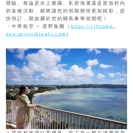
體驗。無論是水上樂園、私密海灘還是度假村內
的各種活動，都將讓您的假期變得更加精彩，趕
快預訂，開啟屬於您的關島奢華假期吧！
・中華航空 × 星野集團（
https://cifitpkg-
new.mystrikingly.com
）
▲度假村地理位置優異，除了有一整片淺灘海岸