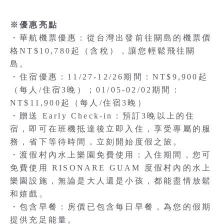
※優惠亮點
・華航機票優惠：從台灣出發前往關島的機票價
格NT$10,780起（含稅），讓您輕鬆飛往關
島。
・住宿優惠：11/27-12/26期間：NT$9,900起
（每人/住宿3晚）；01/05-02/02期間：
NT$11,900起（每人/住宿3晚）
・贈送 Early Check-in：預訂3晚以上的住
宿，即可在班機抵達後立即入住，享受專屬的服
務，省下等待時間，立刻開始度假之旅。
・渡假村內水上樂園免費使用：入住期間，您可
免費使用 RISONARE GUAM 度假村內的水上
樂園設施，無論是大人還是小孩，都能盡情放鬆
和嬉戲。
・包含早餐：房價已包含每日早餐，為您的假期
提供充足能量。