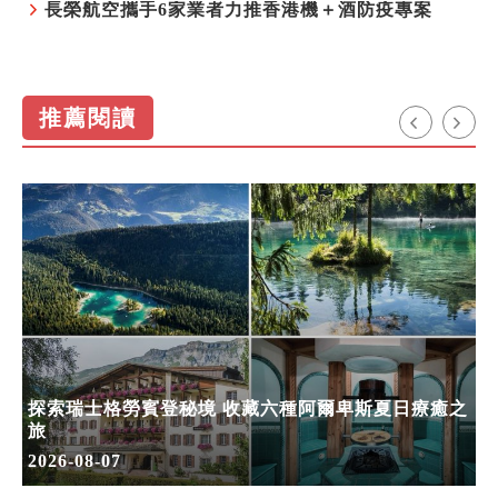
長榮航空攜手6家業者力推香港機＋酒防疫專案
推薦閱讀
探索瑞士格勞賓登秘境 收藏六種阿爾卑斯夏日療癒之
旅
2026-08-07