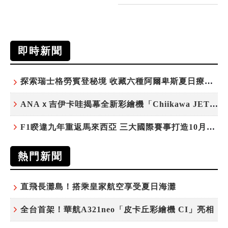
即時新聞
探索瑞士格勞賓登秘境 收藏六種阿爾卑斯夏日療癒之旅
ANAｘ吉伊卡哇揭幕全新彩繪機「Chiikawa JET」
F1睽違九年重返馬來西亞 三大國際賽事打造10月運動旅遊熱潮 賽車、自行車、路跑同週登場
熱門新聞
直飛長灘島！搭乘皇家航空享受夏日海灘
全台首架！華航A321neo「皮卡丘彩繪機 CI」亮相