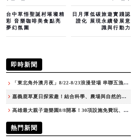
台中草悟聖誕村璀璨精
日月潭低碳旅遊實踐認
彩 音樂咖啡美食點亮
證化 展現永續發展意
夢幻氛圍
識與行動力
即時新聞
「東北角外澳月夜」8/22-8/23浪漫登場 串聯五漁村、音樂、市集、火舞與慢旅共度夏夜
嘉義鹿草夏日探索趣！結合科學、農場與自然的親子小旅行
高雄最大親子遊樂園8/8開幕！30項設施免費玩、YOYO家族嗨翻暑假
熱門新聞