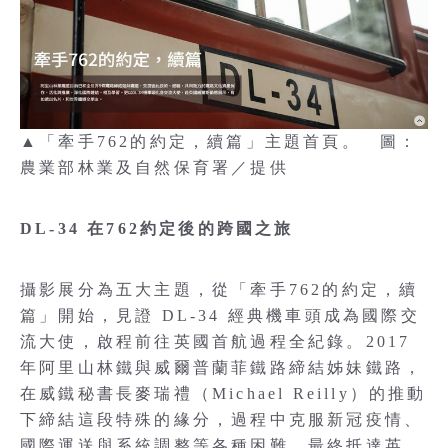
▲「牽手762的約定，續篇」主題首頁。 圖：
農業部林業及自然保育署／提供
DL-34 在762約定後的跨國之旅
攝影展分為五大主題，從「牽手762的約定，續
篇」開始，見證 DL-34 經典機車頭成為國際交
流大使，啟程前往英國首航過程全紀錄。2017
年阿里山林鐵與威爾普蘭菲鐵路締結姊妹鐵路，
在威鐵秘書長麥瑞禮（Michael Reilly）的推動
下締結這段特殊的緣分，過程中克服新冠疫情、
國際運送與系統調整等各種困難，最終抵達英