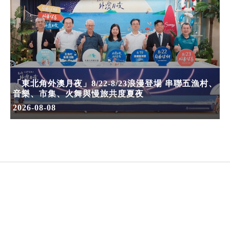
「東北角外澳月夜」8/22-8/23浪漫登場 串聯五漁村、
音樂、市集、火舞與慢旅共度夏夜
2026-08-08