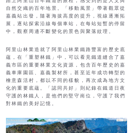
踏上阿里山百年鐵道的旅程，感受到的是人文與
自然交織的百年地景。「移動風景」帶著觀眾從
嘉義站出發，隨著海拔高度的提升，視線逐漸拓
展，逐站探索沿線每個車站，在每站短暫的停留
中，觀察周邊不斷變化的景色與聚落紋理。
阿里山林業造就了阿里山林業鐵路豐富的歷史底
蘊，在「重塑林鐵」中，可以看見鐵道縫合了嘉
義市區的重要林業文化資源，包含百年歷史的嘉
義車庫園區、嘉義製材所，甚至近年成功轉型的
檜意森活村，都以不同的樣貌，再次成為地方文
化的重要底蘊。「認同共好」則紀錄在鐵道日夜
守護的林鐵人，是他們的堅守崗位，守護了我們
對林鐵的美好記憶。