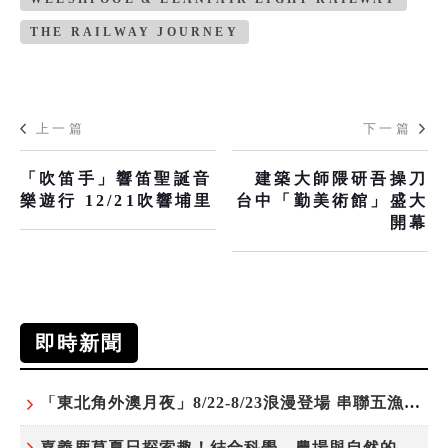
THE RAILWAY JOURNEY
上一篇
下一篇
「吹笛手」響笛聖誕音
建築大師隈研吾操刀
樂遊行 12/21吹響埔里
台中「勤美術館」盛大
開幕
即時新聞
「東北角外澳月夜」8/22-8/23浪漫登場 串聯五漁村、音樂、市集、火舞與慢旅共度夏夜
嘉義鹿草夏日探索趣！結合科學、農場與自然的親子小旅行