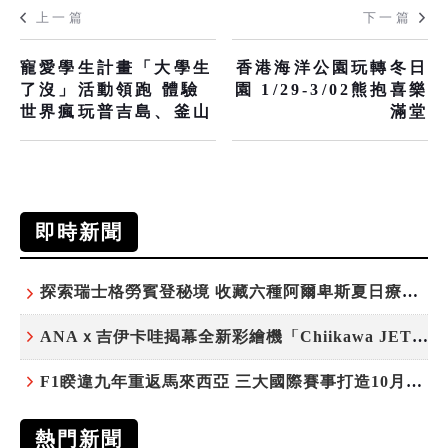
上一篇
下一篇
寵愛學生計畫「大學生
香港海洋公園玩轉冬日
了沒」活動領跑 體驗
園 1/29-3/02熊抱喜樂
世界瘋玩普吉島、釜山
滿堂
即時新聞
探索瑞士格勞賓登秘境 收藏六種阿爾卑斯夏日療癒之旅
ANAｘ吉伊卡哇揭幕全新彩繪機「Chiikawa JET」
F1睽違九年重返馬來西亞 三大國際賽事打造10月運動旅遊熱潮 賽車、自行車、路跑同週登場
熱門新聞