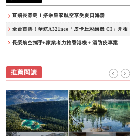
直飛長灘島！搭乘皇家航空享受夏日海灘
全台首架！華航A321neo「皮卡丘彩繪機 CI」亮相
長榮航空攜手6家業者力推香港機＋酒防疫專案
推薦閱讀