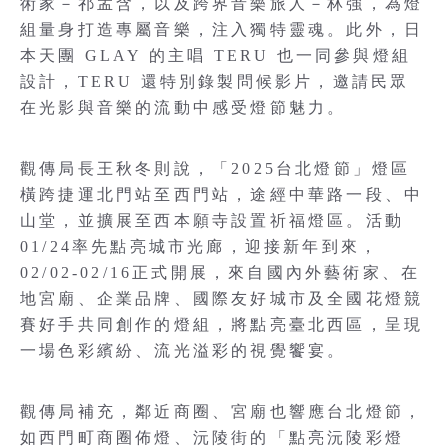
術家－祁孟含，以及跨界音樂旅人－林強，為燈
組量身打造專屬音樂，注入獨特靈魂。此外，日
本天團 GLAY 的主唱 TERU 也一同參與燈組
設計，TERU 還特別錄製問候影片，邀請民眾
在光影與音樂的流動中感受燈節魅力。
觀傳局長王秋冬則說，「2025台北燈節」燈區
橫跨捷運北門站至西門站，途經中華路一段、中
山堂，並擴展至西本願寺設置祈福燈區。活動
01/24率先點亮城市光廊，迎接新年到來，
02/02-02/16正式開展，來自國內外藝術家、在
地宮廟、企業品牌、國際友好城市及全國花燈競
賽好手共同創作的燈組，將點亮臺北西區，呈現
一場色彩繽紛、流光溢彩的視覺饗宴。
觀傳局補充，鄰近商圈、宮廟也響應台北燈節，
如西門町商圈佈燈、沅陵街的「點亮沅陵彩燈