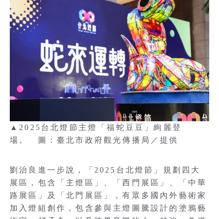
▲2025台北燈節主燈「福蛇豆豆」絢麗登
場。 圖：臺北市政府觀光傳播局／提供
劉治良進一步說，「2025台北燈節」規劃四大
展區，包含「主燈區」、「西門展區」、「中華
路展區」及「北門展區」，有眾多國內外藝術家
加入燈組創作，包含參與主燈圖騰設計的塗鴉藝