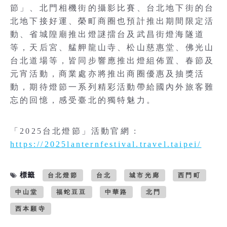
節」、北門相機街的攝影比賽、台北地下街的台
北地下接好運、榮町商圈也預計推出期間限定活
動、省城隍廟推出燈謎擂台及武昌街燈海隧道
等，天后宮、艋舺龍山寺、松山慈惠堂、佛光山
台北道場等，皆同步響應推出燈組佈置、春節及
元宵活動，商業處亦將推出商圈優惠及抽獎活
動，期待燈節一系列精彩活動帶給國內外旅客難
忘的回憶，感受臺北的獨特魅力。
「2025台北燈節」活動官網 :
https://2025lanternfestival.travel.taipei/
標籤
台北燈節
台北
城市光廊
西門町
中山堂
福蛇豆豆
中華路
北門
西本願寺