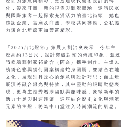
燈節的創意與精彩，更透過現代藝術設計的轉
化，帶來耳目一新的視覺與聽覺體驗，邀請民眾
與國際旅客一起探索充滿活力的臺北街頭；她也
感謝企業、宮廟及商圈、學校共同響應，公私協
力讓台北燈節更加豐富精彩。
「2025台北燈節」策展人劉治良表示，今年主
燈高約13公尺，設計突破對蛇的傳統印象，並邀
請塗鴉藝術家祁孟含（阿奈）攜手創作。主燈以
繽紛色彩與幾何圖案構建蛇身圖騰，並結合在地
文化，展現別具匠心的創意與設計巧思；而主燈
展演將融合燈光與特效，其中靈動的眼睛動態表
現，更為主燈秀增添幽默與趣味感，象徵新年的
活力十足與財運滾滾，這座結合歷史文化與潮流
元素的主燈，將為中山堂注入時尚潮流的氣息。