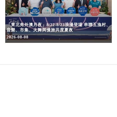
「東北角外澳月夜」8/22-8/23浪漫登場 串聯五漁村、
音樂、市集、火舞與慢旅共度夏夜
2026-08-08