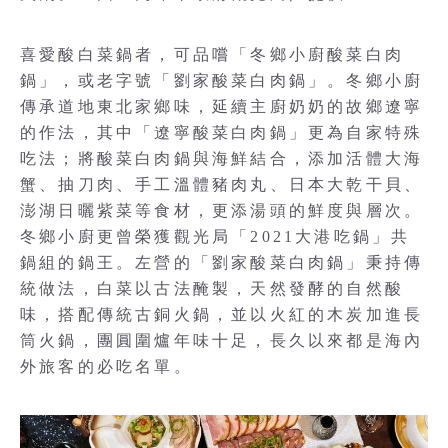
喜愛酸白菜鍋者，可品嚐「冬鄉小廚酸菜白肉
鍋」，或老字號「劉家酸菜白肉鍋」。冬鄉小廚
傳承道地東北家鄉味，延續主廚奶奶的故鄉遼寧
的作法，其中「遼寧酸菜白肉鍋」更為自家特殊
吃法；將酸菜白肉鍋與海鮮結合，添加活體大海
蟹、抽刀肉、手工溫體豬肉丸、日本大乾干貝、
澎湖日曬紫菜等食材，更添湯頭的鮮度與層次。
冬鄉小廚更曾榮獲觀光局「2021大港吃鍋」共
鍋組的鍋王。左營的「劉家酸菜白肉鍋」秉持傳
統做法，白菜以古法醃製，天然發酵的自然酸
味，搭配傳統古銅火鍋，並以火紅的木炭加進長
筒火鍋，團圓圍爐年味十足，長久以來都是海內
外旅客的必吃名單。