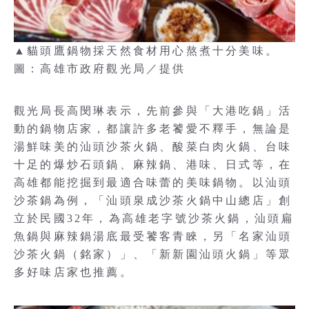
▲貓頭鷹鍋物採天然食材用心熬煮十分美味。
圖：高雄市政府觀光局／提供
觀光局長高閔琳表示，先前參與「大港吃鍋」活
動的鍋物店家，都讓許多老饕愛不釋手，無論是
湯鮮味美的汕頭沙茶火鍋、酸菜白肉火鍋、台味
十足的爆炒石頭鍋、麻辣鍋、港味、日式等，在
高雄都能挖掘到最適合味蕾的美味鍋物。以汕頭
沙茶鍋為例，「汕頭泉成沙茶火鍋中山總店」創
立於民國32年，為高雄老字號沙茶火鍋，汕頭扁
魚鍋與麻辣鍋湯底最受饕客青睞，另「名家汕頭
沙茶火鍋（銘家）」、「新新園汕頭火鍋」等眾
多好味店家也推薦。