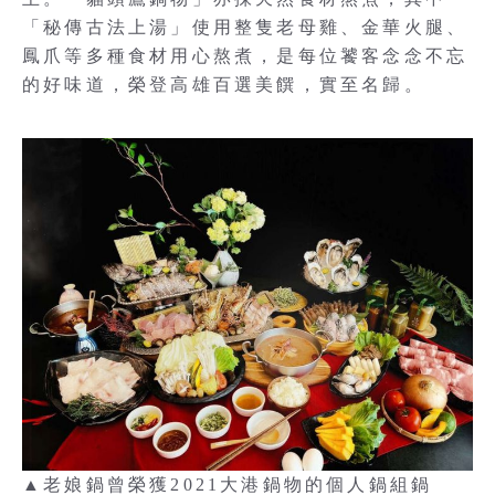
「秘傳古法上湯」使用整隻老母雞、金華火腿、
鳳爪等多種食材用心熬煮，是每位饕客念念不忘
的好味道，榮登高雄百選美饌，實至名歸。
▲老娘鍋曾榮獲2021大港鍋物的個人鍋組鍋