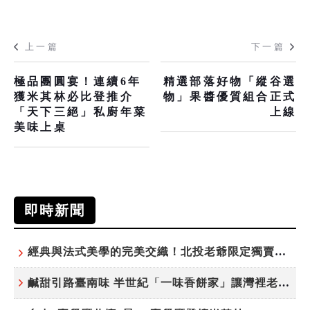
上一篇
下一篇
極品團圓宴！連續6年
精選部落好物「縱谷選
獲米其林必比登推介
物」果醬優質組合正式
「天下三絕」私廚年菜
上線
美味上桌
即時新聞
經典與法式美學的完美交織！北投老爺限定獨賣「泉月菠蘿映心」中秋禮盒
鹹甜引路臺南味 半世紀「一味香餅家」讓灣裡老街散發餅香