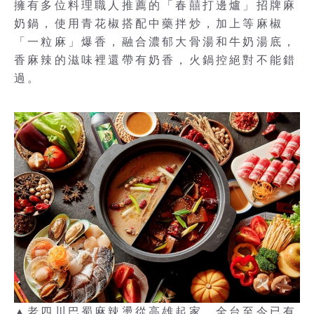
擁有多位料理職人推薦的「春囍打邊爐」招牌麻
奶鍋，使用青花椒搭配中藥拌炒，加上等麻椒
「一粒麻」爆香，融合濃郁大骨湯和牛奶湯底，
香麻辣的滋味裡還帶有奶香，火鍋控絕對不能錯
過。
▲老四川巴蜀麻辣燙從高雄起家，全台至今已有