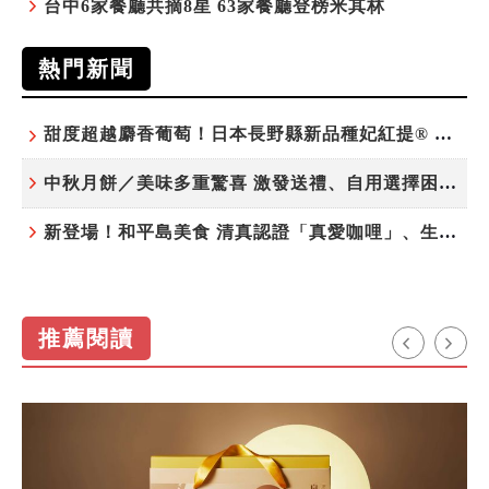
台中6家餐廳共摘8星 63家餐廳登榜米其林
熱門新聞
甜度超越麝香葡萄！日本長野縣新品種妃紅提® 微風超市限期販售
中秋月餅／美味多重驚喜 激發送禮、自用選擇困難症
新登場！和平島美食 清真認證「真愛咖哩」、生態飲食「禾口丘」
推薦閱讀