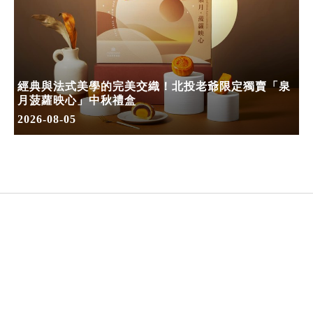
經典與法式美學的完美交織！北投老爺限定獨賣「泉
月菠蘿映心」中秋禮盒
2026-08-05