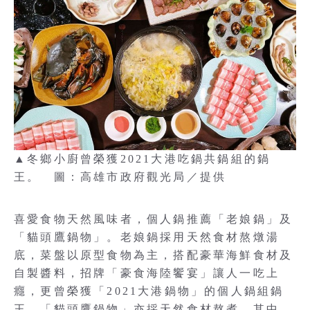
▲冬鄉小廚曾榮獲2021大港吃鍋共鍋組的鍋
王。 圖：高雄市政府觀光局／提供
喜愛食物天然風味者，個人鍋推薦「老娘鍋」及
「貓頭鷹鍋物」。老娘鍋採用天然食材熬燉湯
底，菜盤以原型食物為主，搭配豪華海鮮食材及
自製醬料，招牌「豪食海陸饗宴」讓人一吃上
癮，更曾榮獲「2021大港鍋物」的個人鍋組鍋
王。「貓頭鷹鍋物」亦採天然食材熬煮，其中