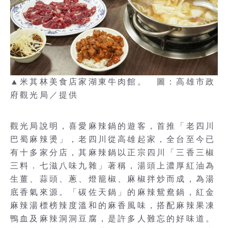
▲米其林美食店家湖東牛肉館。 圖：高雄市政
府觀光局／提供
觀光局說明，喜愛麻辣鍋的遊客，首推「老四川
巴蜀麻辣燙」，老四川從高雄起家，全台至今已
有十多家分店，其麻辣鍋以正宗四川「三香三椒
三料．七滋八味九雜」著稱，湯頭上濃厚紅油為
生薑、蒜頭、蔥、燈籠椒、麻椒拌炒而成，為湯
底香氣來源。「碳佐天鍋」的麻辣鴛鴦鍋，紅金
麻辣湯標榜辣度溫和的麻香風味，搭配麻辣果凍
鴨血及麻辣洞洞豆腐，是許多人難忘的好味道。