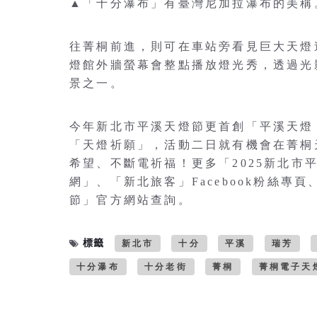
▲「十分瀑布」有臺灣尼加拉瀑布的美稱
往菁桐前進，則可在車站旁看見巨大天燈
燈館外牆螢幕會整點播放燈光秀，透過光
景之一。
今年新北市平溪天燈節更首創「平溪天燈
「天燈祈願」，活動二日就有機會在菁桐
希望、不斷電祈福！更多「2025新北
網」、「新北旅客」Facebook粉絲專
節」官方網站查詢。
標籤
新北市
十分
平溪
瑞芳
十分瀑布
十分老街
菁桐
菁桐電子天