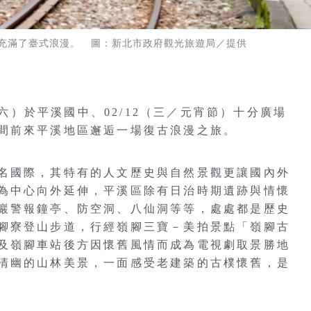
充滿了臺式浪漫。 圖：新北市政府觀光旅遊局／提供
（六）於平溪國中、02/12（三／元宵節）十分廣場
間前來平溪地區邂逅一場復古浪漫之旅。
名國際，其特有的人文歷史與自然景觀更讓國內外
為中心向外延伸，平溪區除有日治時期遺跡與情懷
巖警報鐘亭、防空洞、八仙洞等等，處處都是歷史
腳寮登山步道，行經嶺腳三寶－美拍景點「嶺腳古
及嶺腳車站後方因懷舊風情而成為電視劇取景勝地
清幽的山林美景，一面感受老建築的古樸懷舊，是