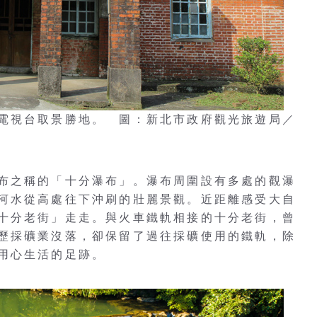
電視台取景勝地。 圖：新北市政府觀光旅遊局／
布之稱的「十分瀑布」。瀑布周圍設有多處的觀瀑
河水從高處往下沖刷的壯麗景觀。近距離感受大自
十分老街」走走。與火車鐵軌相接的十分老街，曾
歷採礦業沒落，卻保留了過往採礦使用的鐵軌，除
用心生活的足跡。