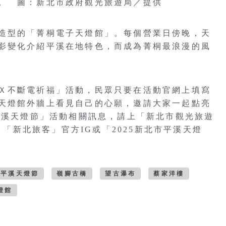
。 圖：新北市政府觀光旅遊局／提供
造型的「菁桐電子天燈館」。每個營業日傍晚，天
影變化介紹平溪在地特色，而成為菁桐最浪漫的風
Ｘ不斷電祈福」活動，民眾只要在活動官網上填寫
天燈館外牆上看見自己的心願，邀請大家一起點亮
市平溪天燈節」活動相關訊息，請上「新北市觀光旅遊
頁、「新北旅客」官方IG或「2025新北市平溪天燈
平溪天燈節
嶺腳古橋
望古瀑布
蔡家洋樓
燈館