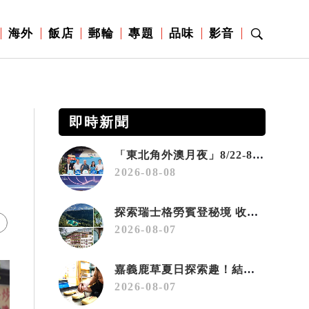
海外
飯店
郵輪
專題
品味
影音
即時新聞
「東北角外澳月夜」8/22-8/23浪漫登場 串聯五漁村、音樂、市集、火舞與慢旅共度夏夜
2026-08-08
探索瑞士格勞賓登秘境 收藏六種阿爾卑斯夏日療癒之旅
2026-08-07
嘉義鹿草夏日探索趣！結合科學、農場與自然的親子小旅行
2026-08-07