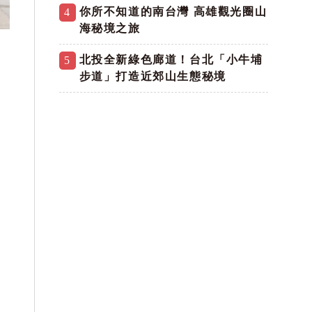
你所不知道的南台灣 高雄觀光圈山
4
海秘境之旅
北投全新綠色廊道！台北「小牛埔
5
步道」打造近郊山生態秘境