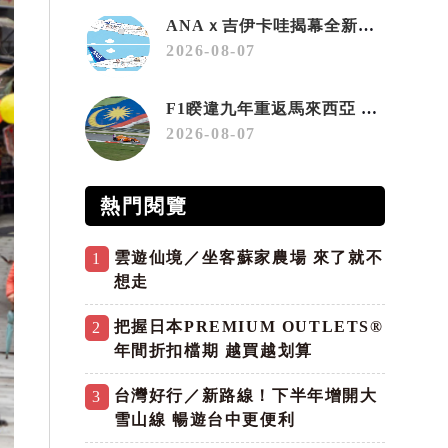
ANAｘ吉伊卡哇揭幕全新彩繪機「Chiikawa JET」
2026-08-07
F1睽違九年重返馬來西亞 三大國際賽事打造10月運動旅遊熱潮 賽車、自行車、路跑同週登場
2026-08-07
熱門閱覽
雲遊仙境／坐客蘇家農場 來了就不
1
想走
把握日本PREMIUM OUTLETS®
2
年間折扣檔期 越買越划算
台灣好行／新路線！下半年增開大
3
雪山線 暢遊台中更便利