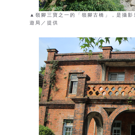
▲嶺腳三寶之一的「嶺腳古橋」，是攝影
遊局／提供