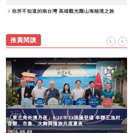
你所不知道的南台灣 高雄觀光圈山海秘境之旅
推薦閱讀
「東北角外澳月夜」8/22-8/23浪漫登場 串聯五漁村、
音樂、市集、火舞與慢旅共度夏夜
2026-08-08