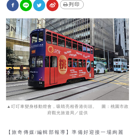
列印
▲叮叮車變身移動燈會，吸睛亮相香港街頭。 圖：桃園市政
府觀光旅遊局／提供
【旅奇傳媒/編輯部報導】準備好迎接一場絢麗