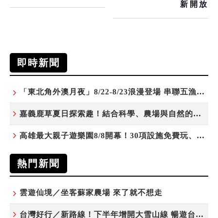
新開放
即時新聞
「東北角外澳月夜」8/22-8/23浪漫登場 串聯五漁村、音樂、市集、火舞與慢旅共度夏夜
嘉義鹿草夏日探索趣！結合科學、農場與自然的親子小旅行
高雄最大親子遊樂園8/8開幕！30項設施免費玩、YOYO家族嗨翻暑假
熱門新聞
雲遊仙境／坐客蘇家農場 來了就不想走
台灣好行／新路線！下半年增開大雪山線 暢遊台中更便利