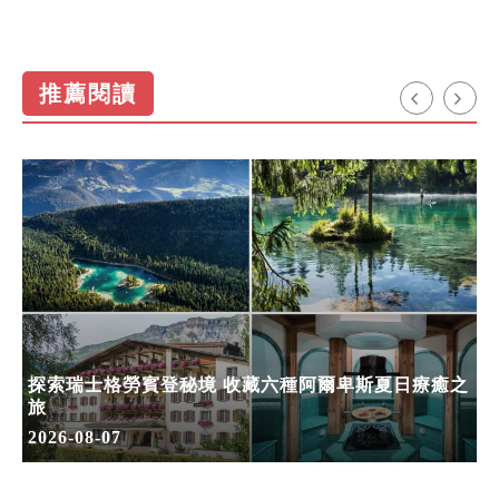
推薦閱讀
探索瑞士格勞賓登秘境 收藏六種阿爾卑斯夏日療癒之
旅
2026-08-07