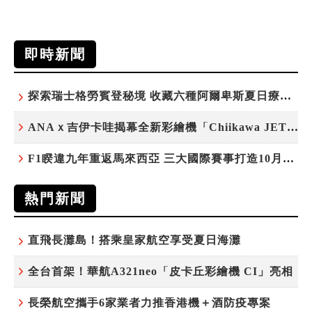
即時新聞
探索瑞士格勞賓登秘境 收藏六種阿爾卑斯夏日療癒之旅
ANAｘ吉伊卡哇揭幕全新彩繪機「Chiikawa JET」
F1睽違九年重返馬來西亞 三大國際賽事打造10月運動旅遊熱潮 賽車、自行車、路跑同週登場
熱門新聞
直飛長灘島！搭乘皇家航空享受夏日海灘
全台首架！華航A321neo「皮卡丘彩繪機 CI」亮相
長榮航空攜手6家業者力推香港機＋酒防疫專案