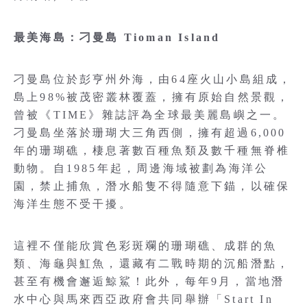
最美海島：刁曼島 Tioman Island
刁曼島位於彭亨州外海，由64座火山小島組成，
島上98%被茂密叢林覆蓋，擁有原始自然景觀，
曾被《TIME》雜誌評為全球最美麗島嶼之一。
刁曼島坐落於珊瑚大三角西側，擁有超過6,000
年的珊瑚礁，棲息著數百種魚類及數千種無脊椎
動物。自1985年起，周邊海域被劃為海洋公
園，禁止捕魚，潛水船隻不得隨意下錨，以確保
海洋生態不受干擾。
這裡不僅能欣賞色彩斑斕的珊瑚礁、成群的魚
類、海龜與魟魚，還藏有二戰時期的沉船潛點，
甚至有機會邂逅鯨鯊！此外，每年9月，當地潛
水中心與馬來西亞政府會共同舉辦「Start In