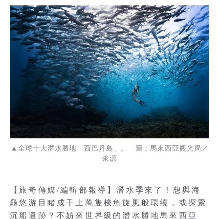
▲全球十大潛水勝地「西巴丹島」。 圖：馬來西亞觀光局／
來源
【旅奇傳媒/編輯部報導】潛水季來了！想與海
龜悠游目睹成千上萬隻梭魚旋風般環繞，或探索
沉船遺跡？不妨來世界級的潛水勝地馬來西亞