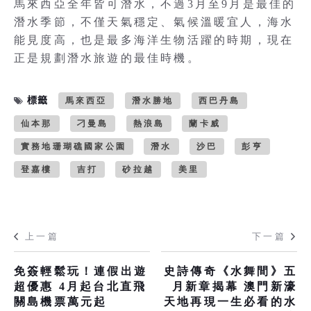
馬來西亞全年皆可潛水，不過3月至9月是最佳的
潛水季節，不僅天氣穩定、氣候溫暖宜人，海水
能見度高，也是最多海洋生物活躍的時期，現在
正是規劃潛水旅遊的最佳時機。
標籤
馬來西亞
潛水勝地
西巴丹島
仙本那
刁曼島
熱浪島
蘭卡威
實務地珊瑚礁國家公園
潛水
沙巴
彭亨
登嘉樓
吉打
砂拉越
美里
上一篇
下一篇
免簽輕鬆玩！連假出遊
史詩傳奇《水舞間》五
超優惠 4月起台北直飛
月新章揭幕 澳門新濠
關島機票萬元起
天地再現一生必看的水