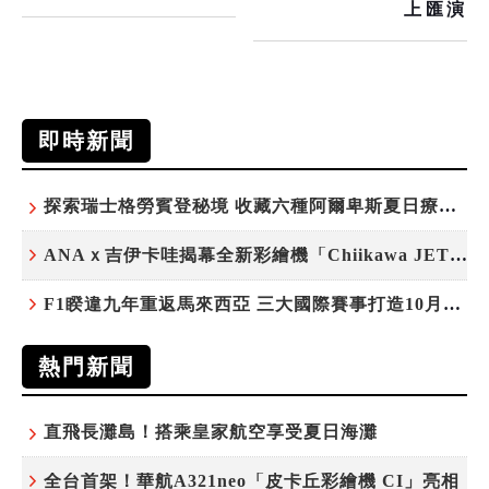
上匯演
即時新聞
探索瑞士格勞賓登秘境 收藏六種阿爾卑斯夏日療癒之旅
ANAｘ吉伊卡哇揭幕全新彩繪機「Chiikawa JET」
F1睽違九年重返馬來西亞 三大國際賽事打造10月運動旅遊熱潮 賽車、自行車、路跑同週登場
熱門新聞
直飛長灘島！搭乘皇家航空享受夏日海灘
全台首架！華航A321neo「皮卡丘彩繪機 CI」亮相