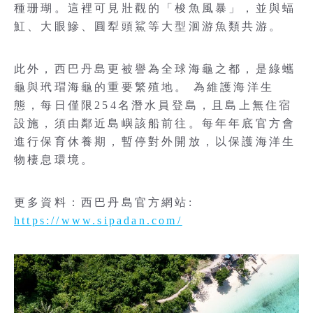
種珊瑚。這裡可見壯觀的「梭魚風暴」，並與蝠
魟、大眼鰺、圓犁頭鯊等大型洄游魚類共游。
此外，西巴丹島更被譽為全球海龜之都，是綠蠵
龜與玳瑁海龜的重要繁殖地。 為維護海洋生
態，每日僅限254名潛水員登島，且島上無住宿
設施，須由鄰近島嶼該船前往。每年年底官方會
進行保育休養期，暫停對外開放，以保護海洋生
物棲息環境。
更多資料：西巴丹島官方網站:
https://www.sipadan.com/