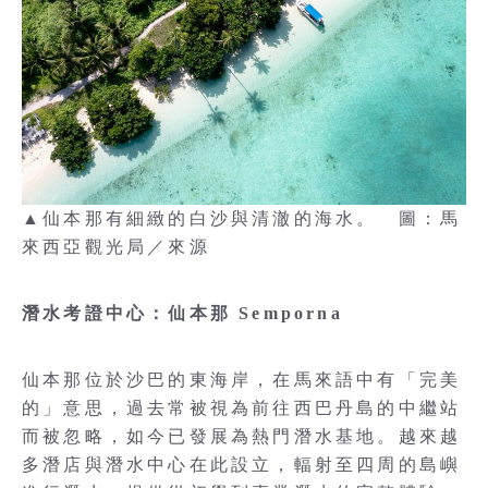
▲仙本那有細緻的白沙與清澈的海水。 圖：馬
來西亞觀光局／來源
潛水考證中心：仙本那 Semporna
仙本那位於沙巴的東海岸，在馬來語中有「完美
的」意思，過去常被視為前往西巴丹島的中繼站
而被忽略，如今已發展為熱門潛水基地。越來越
多潛店與潛水中心在此設立，輻射至四周的島嶼