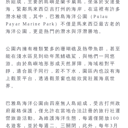
所組成，主要的島嶼是蘭卡威島，坐落於安達曼
海，緊鄰馬來西亞吉打州的海岸，在這裡有許多
潛水秘境，其中，巴雅島海洋公園（Pulau
Payar Marine Park）不僅是馬來西亞最古老的
海洋公園，更是熱門的潛水與浮潛勝地。
公園內擁有種類繁多的珊瑚礁及熱帶魚群，甚至
能在淺水區見到幼年黑鰭礁鯊，與牠們一同悠
游。由於島嶼地形形成天然屏障，海域相對平
靜，適合親子同行，若不下水，園區內也設有海
上觀景平台，透過觀景窗也能欣賞壯麗海底世
界。
巴雅島海洋公園由四座無人島組成，受吉打州政
府嚴格保護，僅允許在當地合法註冊的旅行社運
營旅遊活動。為維護海洋生態，每週僅開放100
名遊客，並於每週二、三關閉，此外，每年3月