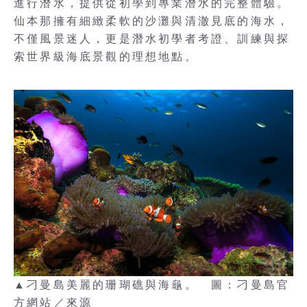
進行潛水，提供從初學到專業潛水的完整體驗。
仙本那擁有細緻柔軟的沙灘與清澈見底的海水，
不僅風景迷人，更是潛水初學者考證、訓練與探
索世界級海底景觀的理想地點。
▲刁曼島美麗的珊瑚礁與海龜。 圖：刁曼島官
方網站／來源