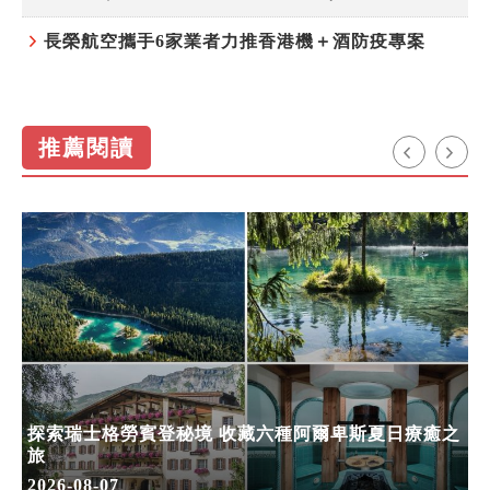
長榮航空攜手6家業者力推香港機＋酒防疫專案
推薦閱讀
探索瑞士格勞賓登秘境 收藏六種阿爾卑斯夏日療癒之
旅
2026-08-07