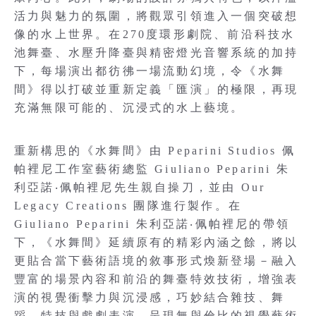
活力與魅力的氛圍，將觀眾引領進入一個突破想
像的水上世界。在270度環形劇院、前沿科技水
池舞臺、水壓升降臺與精密燈光音響系統的加持
下，每場演出都彷彿一場流動幻境，令《水舞
間》得以打破並重新定義「匯演」的極限，再現
充滿無限可能的、沉浸式的水上藝境。
重新構思的《水舞間》由 Peparini Studios 佩
帕裡尼工作室藝術總監 Giuliano Peparini 朱
利亞諾‧佩帕裡尼先生親自操刀，並由 Our
Legacy Creations 團隊進行製作。在
Giuliano Peparini 朱利亞諾‧佩帕裡尼的帶領
下，《水舞間》延續原有的精彩內涵之餘，將以
更貼合當下藝術語境的敘事形式煥新登場－融入
豐富的場景內容和前沿的舞臺特效技術，增強表
演的視覺衝擊力與沉浸感，巧妙結合雜技、舞
蹈、特技與戲劇表演，呈現無與倫比的視覺藝術