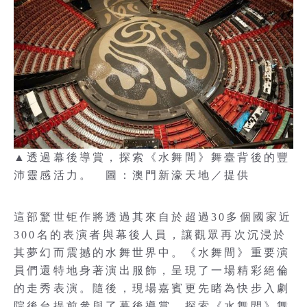
▲透過幕後導賞，探索《水舞間》舞臺背後的豐
沛靈感活力。 圖：澳門新濠天地／提供
這部驚世钜作將透過其來自於超過30多個國家近
300名的表演者與幕後人員，讓觀眾再次沉浸於
其夢幻而震撼的水舞世界中。《水舞間》重要演
員們還特地身著演出服飾，呈現了一場精彩絕倫
的走秀表演。隨後，現場嘉賓更先睹為快步入劇
院後台提前參與了幕後導賞，探索《水舞間》舞