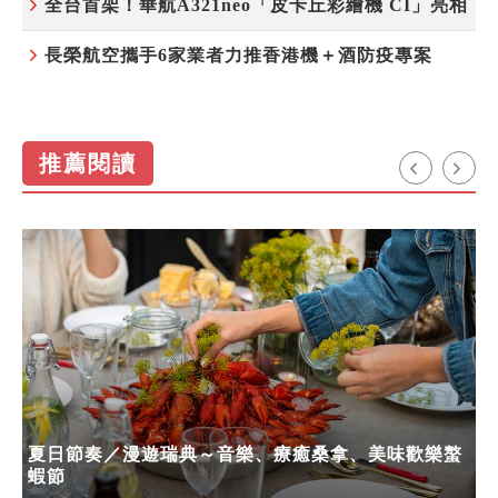
全台首架！華航A321neo「皮卡丘彩繪機 CI」亮相
長榮航空攜手6家業者力推香港機＋酒防疫專案
推薦閱讀
夏日節奏／漫遊瑞典～音樂、療癒桑拿、美味歡樂螯
蝦節