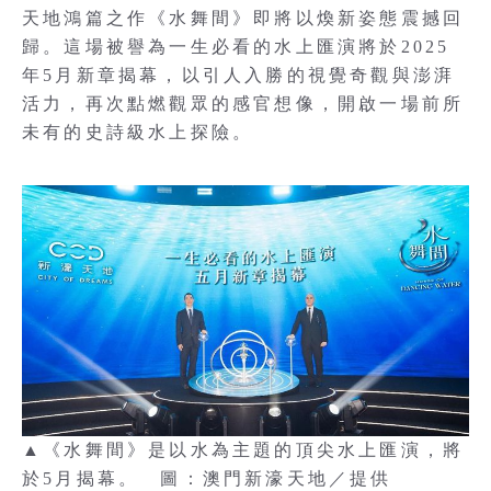
天地鴻篇之作《水舞間》即將以煥新姿態震撼回
歸。這場被譽為一生必看的水上匯演將於2025
年5月新章揭幕，以引人入勝的視覺奇觀與澎湃
活力，再次點燃觀眾的感官想像，開啟一場前所
未有的史詩級水上探險。
▲《水舞間》是以水為主題的頂尖水上匯演，將
於5月揭幕。 圖：澳門新濠天地／提供