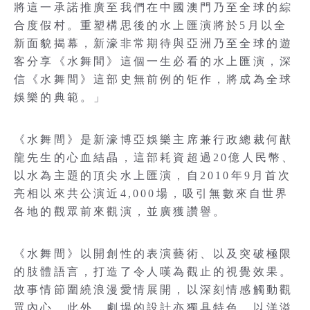
將這一承諾推廣至我們在中國澳門乃至全球的綜
合度假村。重塑構思後的水上匯演將於5月以全
新面貌揭幕，新濠非常期待與亞洲乃至全球的遊
客分享《水舞間》這個一生必看的水上匯演，深
信《水舞間》這部史無前例的钜作，將成為全球
娛樂的典範。」
《水舞間》是新濠博亞娛樂主席兼行政總裁何猷
龍先生的心血結晶，這部耗資超過20億人民幣、
以水為主題的頂尖水上匯演，自2010年9月首次
亮相以來共公演近4,000場，吸引無數來自世界
各地的觀眾前來觀演，並廣獲讚譽。
《水舞間》以開創性的表演藝術、以及突破極限
的肢體語言，打造了令人嘆為觀止的視覺效果。
故事情節圍繞浪漫愛情展開，以深刻情感觸動觀
眾內心。此外，劇場的設計亦獨具特色，以洋溢