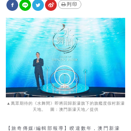
列印
▲萬眾期待的《水舞間》即將回歸新濠旗下的旗艦度假村新濠
天地。 圖：澳門新濠天地／提供
【旅奇傳媒/編輯部報導】睽違數年，澳門新濠