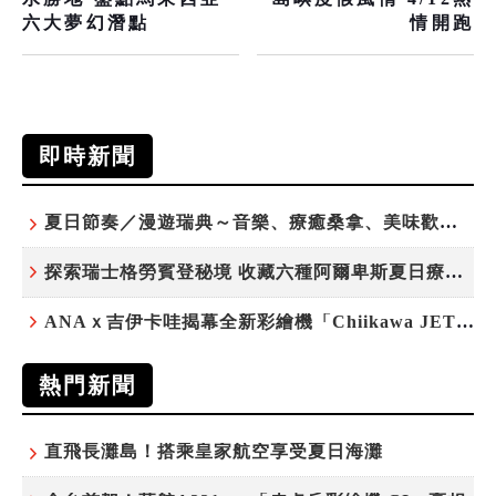
六大夢幻潛點
情開跑
即時新聞
夏日節奏／漫遊瑞典～音樂、療癒桑拿、美味歡樂螯蝦節
探索瑞士格勞賓登秘境 收藏六種阿爾卑斯夏日療癒之旅
ANAｘ吉伊卡哇揭幕全新彩繪機「Chiikawa JET」
熱門新聞
直飛長灘島！搭乘皇家航空享受夏日海灘