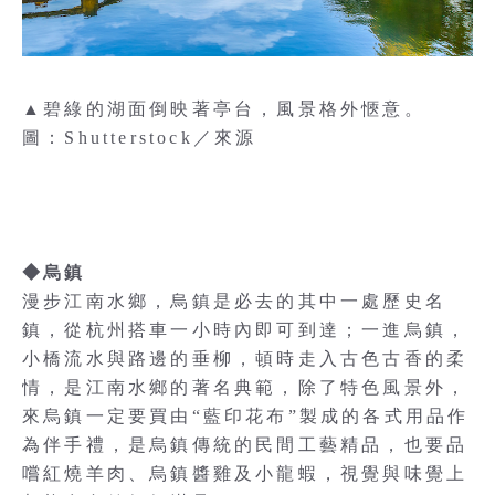
▲碧綠的湖面倒映著亭台，風景格外愜意。
圖：Shutterstock／來源
◆烏鎮
漫步江南水鄉，烏鎮是必去的其中一處歷史名
鎮，從杭州搭車一小時內即可到達；一進烏鎮，
小橋流水與路邊的垂柳，頓時走入古色古香的柔
情，是江南水鄉的著名典範，除了特色風景外，
來烏鎮一定要買由“藍印花布”製成的各式用品作
為伴手禮，是烏鎮傳統的民間工藝精品，也要品
嚐紅燒羊肉、烏鎮醬雞及小龍蝦，視覺與味覺上