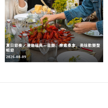
夏日節奏／漫遊瑞典～音樂、療癒桑拿、美味歡樂螯
蝦節
2026-08-09