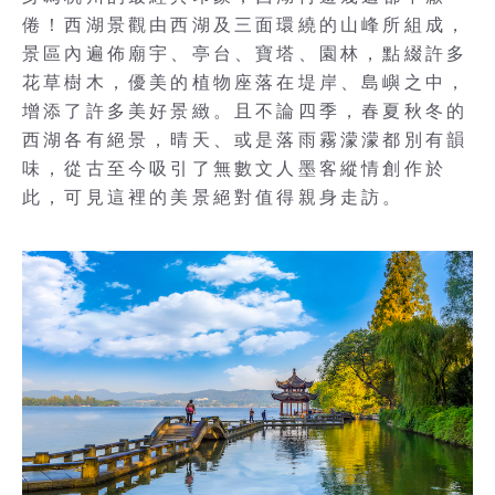
倦！西湖景觀由西湖及三面環繞的山峰所組成，
景區內遍佈廟宇、亭台、寶塔、園林，點綴許多
花草樹木，優美的植物座落在堤岸、島嶼之中，
增添了許多美好景緻。且不論四季，春夏秋冬的
西湖各有絕景，晴天、或是落雨霧濛濛都別有韻
味，從古至今吸引了無數文人墨客縱情創作於
此，可見這裡的美景絕對值得親身走訪。