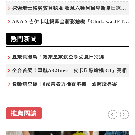
探索瑞士格勞賓登秘境 收藏六種阿爾卑斯夏日療癒之旅
ANAｘ吉伊卡哇揭幕全新彩繪機「Chiikawa JET」
熱門新聞
直飛長灘島！搭乘皇家航空享受夏日海灘
全台首架！華航A321neo「皮卡丘彩繪機 CI」亮相
長榮航空攜手6家業者力推香港機＋酒防疫專案
推薦閱讀