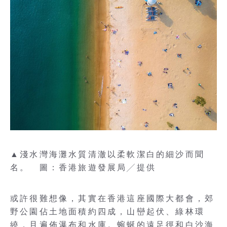
▲淺水灣海灘水質清澈以柔軟潔白的細沙而聞
名。 圖：香港旅遊發展局╱提供
或許很難想像，其實在香港這座國際大都會，郊
野公園佔土地面積約四成，山巒起伏、綠林環
繞，且遍佈瀑布和水庫。蜿蜒的遠足徑和白沙海