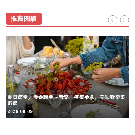
推薦閱讀
夏日節奏／漫遊瑞典～音樂、療癒桑拿、美味歡樂螯
蝦節
2026-08-09