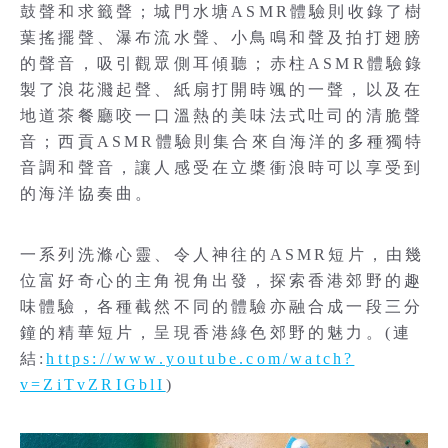
鼓聲和求籤聲；城門水塘ASMR體驗則收錄了樹
葉搖擺聲、瀑布流水聲、小鳥鳴和聲及拍打翅膀
的聲音，吸引觀眾側耳傾聽；赤柱ASMR體驗錄
製了浪花濺起聲、紙扇打開時颯的一聲，以及在
地道茶餐廳咬一口溫熱的美味法式吐司的清脆聲
音；西貢ASMR體驗則集合來自海洋的多種獨特
音調和聲音，讓人感受在立槳衝浪時可以享受到
的海洋協奏曲。
一系列洗滌心靈、令人神往的ASMR短片，由幾
位富好奇心的主角視角出發，探索香港郊野的趣
味體驗，各種截然不同的體驗亦融合成一段三分
鐘的精華短片，呈現香港綠色郊野的魅力。(連
結:
https://www.youtube.com/watch?
v=ZiTvZRIGblI
)