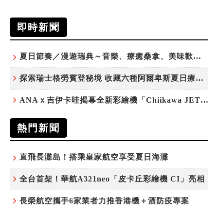
即時新聞
夏日節奏／漫遊瑞典～音樂、療癒桑拿、美味歡樂螯蝦節
探索瑞士格勞賓登秘境 收藏六種阿爾卑斯夏日療癒之旅
ANAｘ吉伊卡哇揭幕全新彩繪機「Chiikawa JET」
熱門新聞
直飛長灘島！搭乘皇家航空享受夏日海灘
全台首架！華航A321neo「皮卡丘彩繪機 CI」亮相
長榮航空攜手6家業者力推香港機＋酒防疫專案