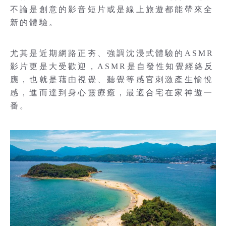
不論是創意的影音短片或是線上旅遊都能帶來全
新的體驗。
尤其是近期網路正夯、強調沈浸式體驗的ASMR
影片更是大受歡迎，ASMR是自發性知覺經絡反
應，也就是藉由視覺、聽覺等感官刺激產生愉悅
感，進而達到身心靈療癒，最適合宅在家神遊一
番。