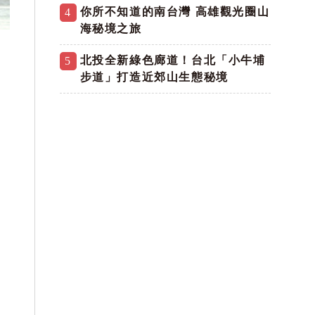
你所不知道的南台灣 高雄觀光圈山
4
海秘境之旅
北投全新綠色廊道！台北「小牛埔
5
步道」打造近郊山生態秘境