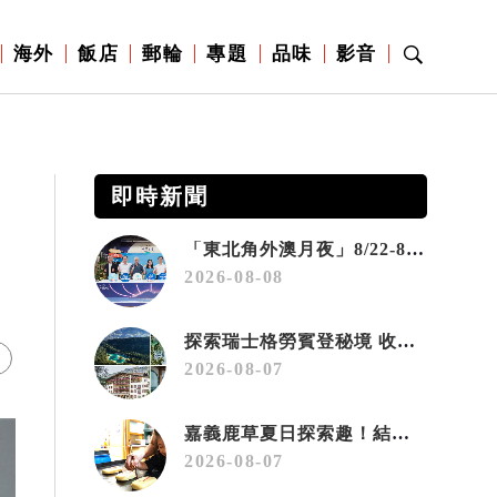
海外
飯店
郵輪
專題
品味
影音
即時新聞
「東北角外澳月夜」8/22-8/23浪漫登場 串聯五漁村、音樂、市集、火舞與慢旅共度夏夜
2026-08-08
探索瑞士格勞賓登秘境 收藏六種阿爾卑斯夏日療癒之旅
2026-08-07
嘉義鹿草夏日探索趣！結合科學、農場與自然的親子小旅行
2026-08-07