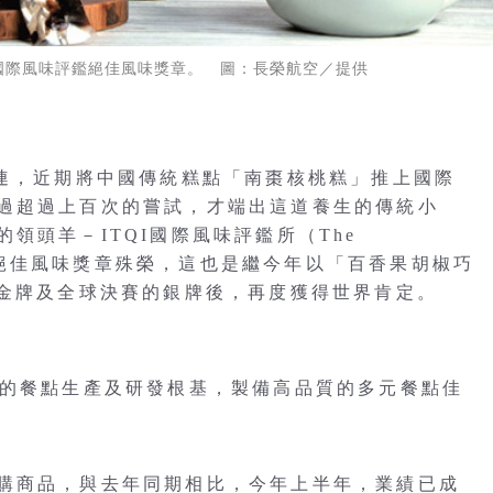
I國際風味評鑑絕佳風味獎章。 圖：長榮航空／提供
連連，近期將中國傳統糕點「南棗核桃糕」推上國際
過超過上百次的嘗試，才端出這道養生的傳統小
領頭羊－ITQI國際風味評鑑所（The
tute），奪得絕佳風味獎章殊榮，這也是繼今年以「百香果胡椒巧
區金牌及全球決賽的銀牌後，再度獲得世界肯定。
年的餐點生產及研發根基，製備高品質的多元餐點佳
購商品，與去年同期相比，今年上半年，業績已成