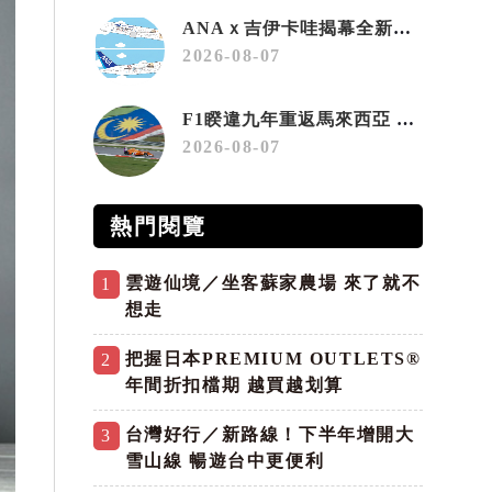
ANAｘ吉伊卡哇揭幕全新彩繪機「Chiikawa JET」
2026-08-07
F1睽違九年重返馬來西亞 三大國際賽事打造10月運動旅遊熱潮 賽車、自行車、路跑同週登場
2026-08-07
熱門閱覽
雲遊仙境／坐客蘇家農場 來了就不
1
想走
把握日本PREMIUM OUTLETS®
2
年間折扣檔期 越買越划算
台灣好行／新路線！下半年增開大
3
雪山線 暢遊台中更便利