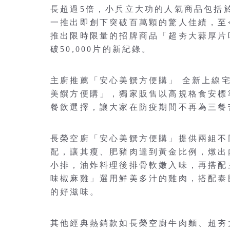
長超過5倍，小兵立大功的人氣商品包括
一推出即創下突破百萬顆的驚人佳績，至今
推出限時限量的招牌商品「超夯大蒜厚片
破50,000片的新紀錄。
主廚推薦「安心美饌方便購」 全新上線
美饌方便購」，獨家販售以高規格食安標
餐飲選擇，讓大家在防疫期間不再為三餐
長榮空廚「安心美饌方便購」提供兩組不
配，讓其瘦、肥豬肉達到黃金比例，燉出
小排，油炸料理後排骨軟嫩入味，再搭配
味椒麻雞」選用鮮美多汁的雞肉，搭配泰
的好滋味。
其他經典熱銷款如長榮空廚牛肉麵、超夯