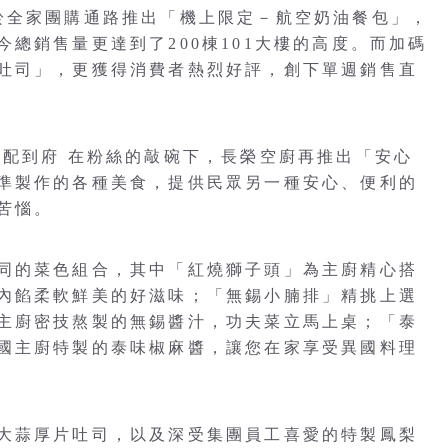
於全家團購通路推出「機上限定－航空奶油餐包」，
總銷售量更達到了200棟101大樓的高度。而加碼
吐司」，更獲得消費者熱烈好評，創下單週銷售直
宅配到府 在粉絲的敲碗下，長榮空廚再推出「安心
準製作的各種美食，提供民眾另一種安心、便利的
苦惱。
同的菜色組合，其中「紅燒獅子頭」為主廚精心搭
內餡柔軟鮮美的好滋味；「無錫小腩排」精挑上選
主廚密技熬製的無錫醬汁，功夫菜立馬上桌；「泰
國主廚特製的泰味椒麻醬，讓您在家享受異國料理
大蒜厚片吐司，以及深受集團員工喜愛的特製鳳梨