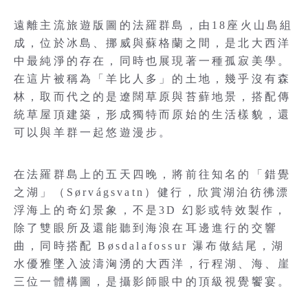
遠離主流旅遊版圖的法羅群島，由18座火山島組
成，位於冰島、挪威與蘇格蘭之間，是北大西洋
中最純淨的存在，同時也展現著一種孤寂美學。
在這片被稱為「羊比人多」的土地，幾乎沒有森
林，取而代之的是遼闊草原與苔蘚地景，搭配傳
統草屋頂建築，形成獨特而原始的生活樣貌，還
可以與羊群一起悠遊漫步。
在法羅群島上的五天四晚，將前往知名的「錯覺
之湖」（Sørvágsvatn）健行，欣賞湖泊彷彿漂
浮海上的奇幻景象，不是3D 幻影或特效製作，
除了雙眼所及還能聽到海浪在耳邊進行的交響
曲，同時搭配 Bøsdalafossur 瀑布做結尾，湖
水優雅墜入波濤洶湧的大西洋，行程湖、海、崖
三位一體構圖，是攝影師眼中的頂級視覺饗宴。