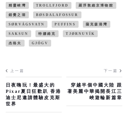
精靈峽灣
TROLLFJORD
羅浮敦維京博物館
錯覺之湖
BØSDALAFOSSUR
SØRVÁGSVATN
PUFFINS
薩克森港灣
SAKSUN
特娜維克
TJØRNUVÍK
杰格夫
GJÓGV
上一篇
下一篇
日夜嗨玩！最盛大的
穿越半個中國大陸 跟
Pixar夏日狂歡趴 香港
著美麗中華揭開長江三
迪士尼邀請體驗皮克斯
峽遊輪新篇章
世界