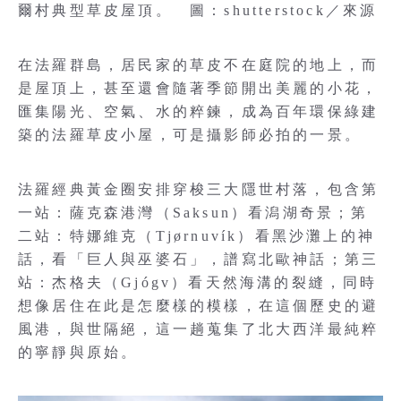
爾村典型草皮屋頂。 圖：shutterstock／來源
在法羅群島，居民家的草皮不在庭院的地上，而
是屋頂上，甚至還會隨著季節開出美麗的小花，
匯集陽光、空氣、水的粹鍊，成為百年環保綠建
築的法羅草皮小屋，可是攝影師必拍的一景。
法羅經典黃金圈安排穿梭三大隱世村落，包含第
一站：薩克森港灣（Saksun）看潟湖奇景；第
二站：特娜維克（Tjørnuvík）看黑沙灘上的神
話，看「巨人與巫婆石」，譜寫北歐神話；第三
站：杰格夫（Gjógv）看天然海溝的裂縫，同時
想像居住在此是怎麼樣的模樣，在這個歷史的避
風港，與世隔絕，這一趟蒐集了北大西洋最純粹
的寧靜與原始。