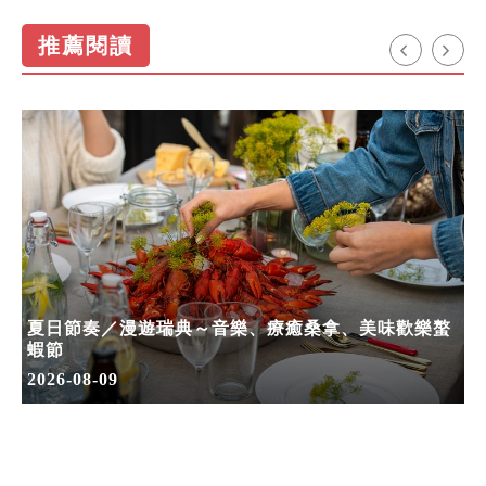
推薦閱讀
夏日節奏／漫遊瑞典～音樂、療癒桑拿、美味歡樂螯
蝦節
2026-08-09