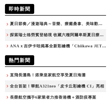
即時新聞
夏日節奏／漫遊瑞典～音樂、療癒桑拿、美味歡樂螯蝦節
探索瑞士格勞賓登秘境 收藏六種阿爾卑斯夏日療癒之旅
ANAｘ吉伊卡哇揭幕全新彩繪機「Chiikawa JET」
熱門新聞
直飛長灘島！搭乘皇家航空享受夏日海灘
全台首架！華航A321neo「皮卡丘彩繪機 CI」亮相
長榮航空攜手6家業者力推香港機＋酒防疫專案