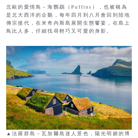
北歐的愛情鳥－海鸚鵡（Puffins），也被稱為
是北大西洋的企鵝，每年四月到八月會回到陸地
傳宗接代，在米奇內斯島展開生態饗宴，在島上
鳥比人多，仔細找尋輕巧又可愛的身影。
▲法羅群島－瓦加爾島迷人景色，陽光明媚的博