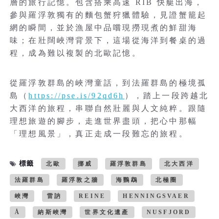
層的旅行記憶。包含搭乘高速 RIB 快艇出海，
參與羅浮敦獨有的麵包蟹狩獵體驗，見證蟹籠起
網的瞬間，並於漁屋中品嚐現撈現煮的鮮甜海
味；在壯闊峽灣背景下，這場從海洋到餐桌的過
程，成為難以複製的北歐記憶。
從羅浮敦群島的峽灣童話，到法羅群島的極境孤
島（
https://pse.is/92qd6h
），踏上一段跨越北
大西洋的旅程，串聯自然壯麗與人文純粹。跟隨
理想旅遊的腳步，走進世界盡頭，把心中那幅
「理想風景」，真正走成一段難忘的旅程。
標籤
北歐
挪威
羅浮敦群島
北大西洋
法羅群島
羅浮敦之牆
海鸚鵡
北極圈
峽灣
雷訥
REINE
HENNINGSVAER
Å
納斯峽灣
世界文化遺產
NUSFJORD