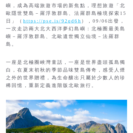
嶼，成為高端旅遊市場的新焦點，理想旅遊「北
歐隱世雙島－羅浮敦群島、法羅群島極境探索15
日」（
https://pse.is/92qd6h
），09/06出發，
一次走訪兩大北大西洋夢幻島嶼：北極圈最美島
嶼－羅浮敦群島、北歐遺世獨立仙境－法羅群
島。
一座是北極圈峽灣童話，一座是世界盡頭孤島獨
白，在夏末初秋的季節品味雙島傳奇，感受人煙
之外的世界贈禮，為生命釀出只屬於少數人的珍
稀回憶，重新定義進階版北歐旅行。