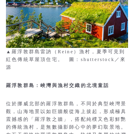
▲羅浮敦群島雷訥（Reine）漁村，夏季可見到
紅色傳統草屋頂住宅。 圖：shutterstock／來
源
羅浮敦群島：峽灣與漁村交織的北境童話
位於挪威北部的羅浮敦群島，不同於典型峽灣景
觀，山海地景以如巨牆般從海上拔起，形成極具
震撼感的「羅浮敦之牆」，搭配純樸又色彩鮮艷
的傳統漁村，是無數攝影師心中的夢幻取景地。