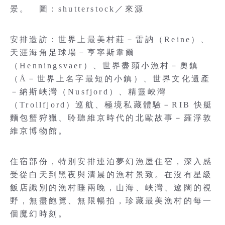
景。 圖：shutterstock／來源
安排造訪：世界上最美村莊－雷訥（Reine）、
天涯海角足球場－亨寧斯韋爾
（Henningsvaer）、世界盡頭小漁村－奧鎮
（Å－世界上名字最短的小鎮）、世界文化遺產
－納斯峽灣（Nusfjord）、精靈峽灣
（Trollfjord）巡航、極境私藏體驗－RIB 快艇
麵包蟹狩獵、聆聽維京時代的北歐故事－羅浮敦
維京博物館。
住宿部份，特別安排連泊夢幻漁屋住宿，深入感
受從白天到黑夜與清晨的漁村景致。在沒有星級
飯店識別的漁村睡兩晚，山海、峽灣、遼闊的視
野，無盡飽覽、無限暢拍，珍藏最美漁村的每一
個魔幻時刻。