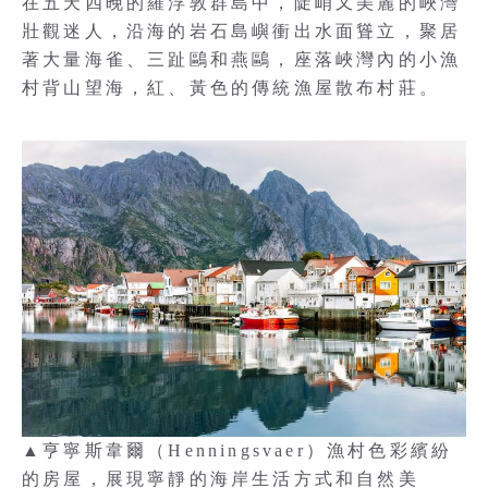
在五天四晚的羅浮敦群島中，陡峭又美麗的峽灣
壯觀迷人，沿海的岩石島嶼衝出水面聳立，聚居
著大量海雀、三趾鷗和燕鷗，座落峽灣內的小漁
村背山望海，紅、黃色的傳統漁屋散布村莊。
▲亨寧斯韋爾（Henningsvaer）漁村色彩繽紛
的房屋，展現寧靜的海岸生活方式和自然美