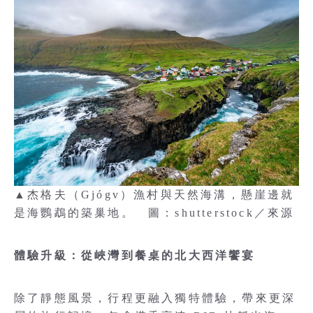
▲杰格夫（Gjógv）漁村與天然海溝，懸崖邊就
是海鸚鵡的築巢地。 圖：shutterstock／來源
體驗升級：從峽灣到餐桌的北大西洋饗宴
除了靜態風景，行程更融入獨特體驗，帶來更深