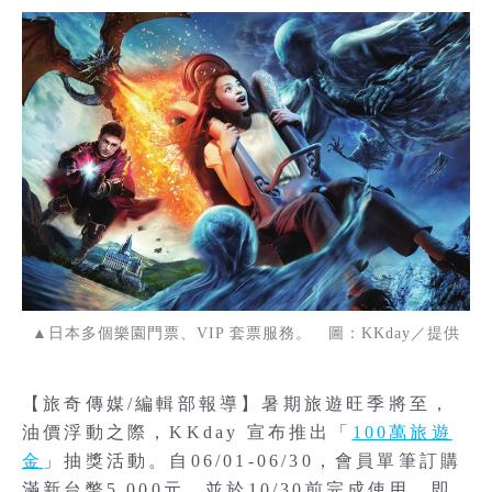
▲日本多個樂園門票、VIP 套票服務。 圖：KKday／提供
【旅奇傳媒/編輯部報導】暑期旅遊旺季將至，
油價浮動之際，KKday 宣布推出「
100萬旅遊
金
」抽獎活動。自06/01-06/30，會員單筆訂購
滿新台幣5,000元，並於10/30前完成使用，即