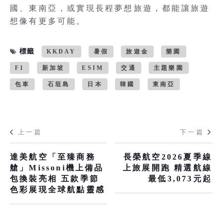
國、東南亞，或實現長程夢想旅遊，都能讓旅遊
想像有更多可能。
標籤
KKDAY
暑假
旅遊金
樂園
F1
新加坡
ESIM
交通
主題樂園
包車
石垣島
日本
韓國
東南亞
上一篇
下一篇
達美航空「至臻商務
長榮航空2026夏季線
艙」Missoni機上備品
上旅展開跑 精選航線
包換裝亮相 五款季節
最低3,073元起
色彩展現全球航點靈感