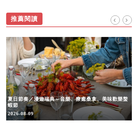
推薦閱讀
夏日節奏／漫遊瑞典～音樂、療癒桑拿、美味歡樂螯
蝦節
2026-08-09