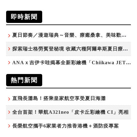
即時新聞
夏日節奏／漫遊瑞典～音樂、療癒桑拿、美味歡樂螯蝦節
探索瑞士格勞賓登秘境 收藏六種阿爾卑斯夏日療癒之旅
ANAｘ吉伊卡哇揭幕全新彩繪機「Chiikawa JET」
熱門新聞
直飛長灘島！搭乘皇家航空享受夏日海灘
全台首架！華航A321neo「皮卡丘彩繪機 CI」亮相
長榮航空攜手6家業者力推香港機＋酒防疫專案