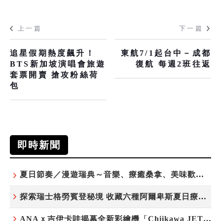
上一篇
下一篇
追星假期熱度飆升！
東航7/1起台中－成都
BTS新加坡演唱會旅遊
復航 每週2班往返
套票開賣 搶攻粉絲荷
包
即時新聞
夏日節奏／漫遊瑞典～音樂、療癒桑拿、美味歡樂螯蝦節
探索瑞士格勞賓登秘境 收藏六種阿爾卑斯夏日療癒之旅
ANAｘ吉伊卡哇揭幕全新彩繪機「Chiikawa JET」