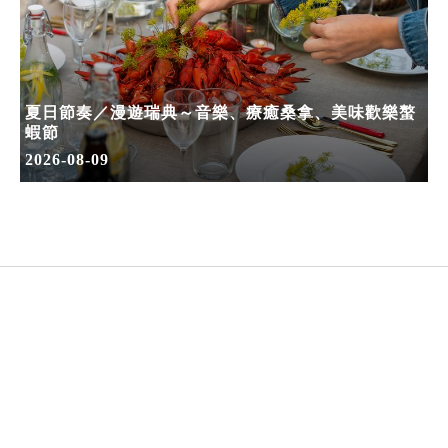
夏日節奏／漫遊瑞典～音樂、療癒桑拿、美味歡樂螯
蝦節
2026-08-09