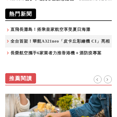
熱門新聞
直飛長灘島！搭乘皇家航空享受夏日海灘
全台首架！華航A321neo「皮卡丘彩繪機 CI」亮相
長榮航空攜手6家業者力推香港機＋酒防疫專案
推薦閱讀