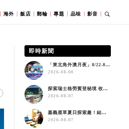
海外
飯店
郵輪
專題
品味
影音
即時新聞
「東北角外澳月夜」8/22-8/23浪漫登場 串聯五漁村、音樂、市集、火舞與慢旅共度夏夜
2026-08-08
探索瑞士格勞賓登秘境 收藏六種阿爾卑斯夏日療癒之旅
2026-08-07
嘉義鹿草夏日探索趣！結合科學、農場與自然的親子小旅行
2026-08-07