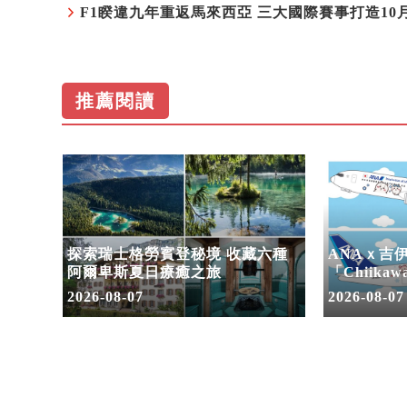
推薦閱讀
三大國
探索瑞士格勞賓登秘境 收藏六種
ANAｘ吉
潮 賽
阿爾卑斯夏日療癒之旅
「Chiikaw
2026-08-07
2026-08-07