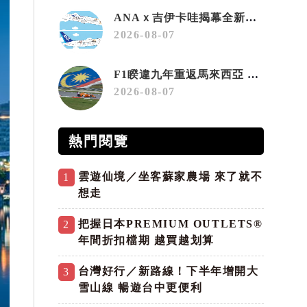
ANAｘ吉伊卡哇揭幕全新彩繪機「Chiikawa JET」
2026-08-07
F1睽違九年重返馬來西亞 三大國際賽事打造10月運動旅遊熱潮 賽車、自行車、路跑同週登場
2026-08-07
熱門閱覽
雲遊仙境／坐客蘇家農場 來了就不
1
想走
把握日本PREMIUM OUTLETS®
2
年間折扣檔期 越買越划算
台灣好行／新路線！下半年增開大
3
雪山線 暢遊台中更便利