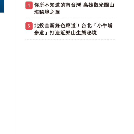
你所不知道的南台灣 高雄觀光圈山
4
海秘境之旅
北投全新綠色廊道！台北「小牛埔
5
步道」打造近郊山生態秘境