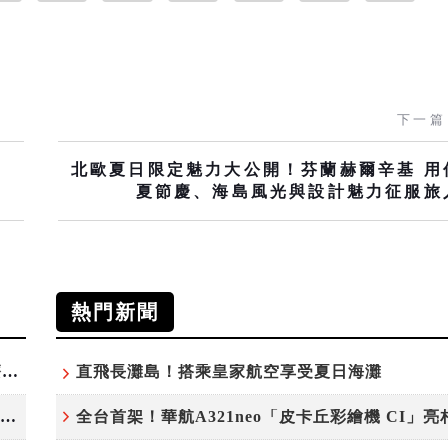
下一篇
、
北歐夏日限定魅力大公開！芬蘭赫爾辛基 用
夏節慶、海島風光與設計魅力征服旅
熱門新聞
探索瑞士格勞賓登秘境 收藏六種阿爾卑斯夏日療癒之旅
直飛長灘島！搭乘皇家航空享受夏日海灘
ANAｘ吉伊卡哇揭幕全新彩繪機「Chiikawa JET」
全台首架！華航A321neo「皮卡丘彩繪機 CI」亮