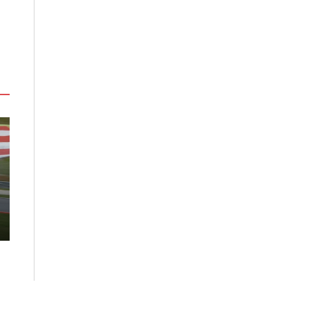
探索瑞士格勞賓登秘境 收藏六種
ANAｘ吉伊卡
阿爾卑斯夏日療癒之旅
「Chiikawa J
2026-08-07
2026-08-07