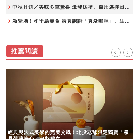
中秋月餅／美味多重驚喜 激發送禮、自用選擇困難症
新登場！和平島美食 清真認證「真愛咖哩」、生態飲食「禾口丘」
推薦閱讀
經典與法式美學的完美交織！北投老爺限定獨賣「泉
月菠蘿映心」中秋禮盒