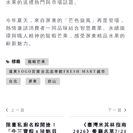
水果的送禮熱門與市場話題。
今年夏天，來自屏東的「芒色旋風」再度登場，
熱情邀請消費者一同品味結合智慧農業、永續循
環與職人精神的龍蝦芒果，感受屏東精品水果的
嶄新魅力。
標籤
龍蝦芒果
遠東SOGO百貨台北忠孝館FRESH MART超市
台北
屏東
枋山
上一篇
下一篇
限量私廚名粽開搶！
《臺灣米其林指南
「牛三寶粽ｘ珍鮑貝
2026》餐廳名單7/21