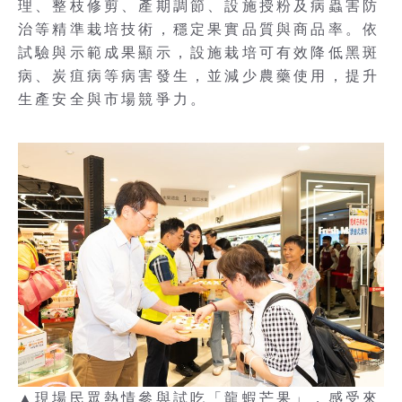
理、整枝修剪、產期調節、設施授粉及病蟲害防
治等精準栽培技術，穩定果實品質與商品率。依
試驗與示範成果顯示，設施栽培可有效降低黑斑
病、炭疽病等病害發生，並減少農藥使用，提升
生產安全與市場競爭力。
▲現場民眾熱情參與試吃「龍蝦芒果」，感受來