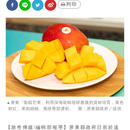
列印
▲屏東「龍蝦芒果」利用深海龍蝦殼研磨後的資材培育，果色
鮮紅、果肉細緻、風味香甜濃郁。 圖：屏東縣政府／提供
【旅奇傳媒/編輯部報導】屏東縣政府日前於遠