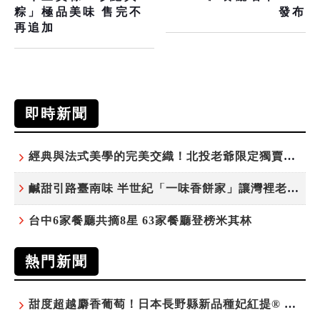
粽」極品美味 售完不
發布
再追加
即時新聞
經典與法式美學的完美交織！北投老爺限定獨賣「泉月菠蘿映心」中秋禮盒
鹹甜引路臺南味 半世紀「一味香餅家」讓灣裡老街散發餅香
台中6家餐廳共摘8星 63家餐廳登榜米其林
熱門新聞
甜度超越麝香葡萄！日本長野縣新品種妃紅提® 微風超市限期販售