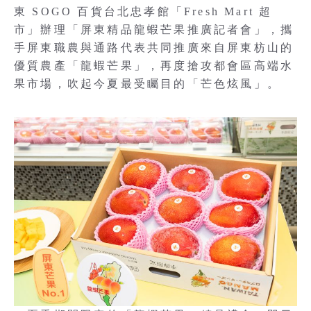
東 SOGO 百貨台北忠孝館「Fresh Mart 超
市」辦理「屏東精品龍蝦芒果推廣記者會」，攜
手屏東職農與通路代表共同推廣來自屏東枋山的
優質農產「龍蝦芒果」，再度搶攻都會區高端水
果市場，吹起今夏最受矚目的「芒色炫風」。