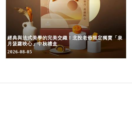
經典與法式美學的完美交織！北投老爺限定獨賣「泉
月菠蘿映心」中秋禮盒
2026-08-05