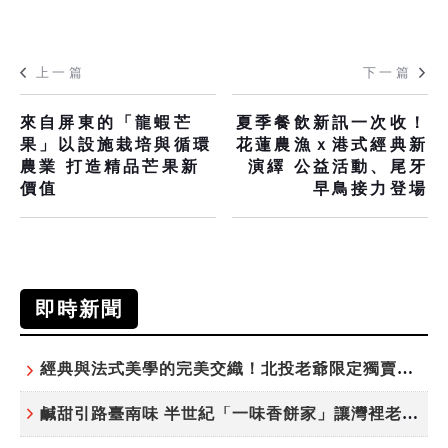
上一篇
下一篇
來自屏東的「龍蝦芒
夏季餐飲新訊一次收！
果」以設施栽培與循環
花蓮農漁ｘ港式經典新
農業 打造精品芒果新
演繹 公益活動、尾牙
價值
早鳥接力登場
即時新聞
經典與法式美學的完美交織！北投老爺限定獨賣「泉月菠蘿映心」中秋禮盒
鹹甜引路臺南味 半世紀「一味香餅家」讓灣裡老街散發餅香