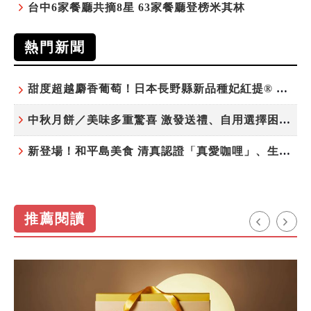
台中6家餐廳共摘8星 63家餐廳登榜米其林
熱門新聞
甜度超越麝香葡萄！日本長野縣新品種妃紅提® 微風超市限期販售
中秋月餅／美味多重驚喜 激發送禮、自用選擇困難症
新登場！和平島美食 清真認證「真愛咖哩」、生態飲食「禾口丘」
推薦閱讀