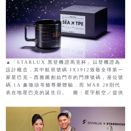
▲「STARLUX 黑登機證馬克杯」以登機證為
設計概念，其中航班號碼 JX1912致敬全球第一
家星巴克－西雅圖創始門市的門牌號碼，座位號
碼 1A 象徵頭等艙尊榮體驗，而 MAR 28則代
表在地星巴克的誕生日。 圖：星宇航空／提供