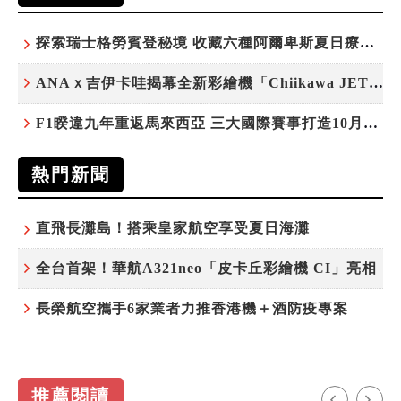
探索瑞士格勞賓登秘境 收藏六種阿爾卑斯夏日療癒之旅
ANAｘ吉伊卡哇揭幕全新彩繪機「Chiikawa JET」
F1睽違九年重返馬來西亞 三大國際賽事打造10月運動旅遊熱潮 賽車、自行車、路跑同週登場
熱門新聞
直飛長灘島！搭乘皇家航空享受夏日海灘
全台首架！華航A321neo「皮卡丘彩繪機 CI」亮相
長榮航空攜手6家業者力推香港機＋酒防疫專案
推薦閱讀