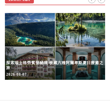
探索瑞士格勞賓登秘境 收藏六種阿爾卑斯夏日療癒之
旅
2026-08-07