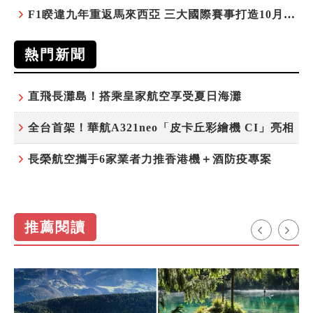
F1睽違九年重返馬來西亞 三大國際賽事打造10月運動旅遊熱潮 賽車、自行車、路跑同週登場
熱門新聞
直飛長灘島！搭乘皇家航空享受夏日海灘
全台首架！華航A321neo「皮卡丘彩繪機 CI」亮相
長榮航空攜手6家業者力推香港機＋酒防疫專案
推薦閱讀