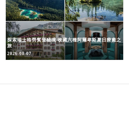
探索瑞士格勞賓登秘境 收藏六種阿爾卑斯夏日療癒之
旅
2026-08-07