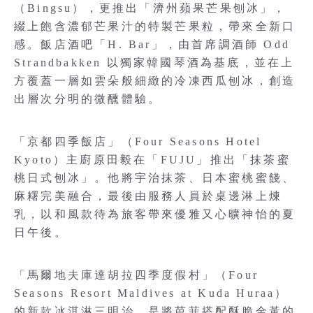
（Bingsu），更推出「濟州蘋果芒果刨冰」，
綴上飽含濃郁芒果汁的特製芒果粒，帶來全新口
感。飯店酒吧「H. Bar」，由首席調酒師 Odd
Strandbakken 以獨家韓國琴酒為基底，並在上
方覆蓋一層如雲朵般細緻的冷凍西瓜刨冰，創造
出層次分明的微醺體驗。
「京都四季飯店」（Four Seasons Hotel
Kyoto）主廚原田毅在「FUJU」推出「抹茶蜜
桃日式刨冰」。他將宇治抹茶、日本蜜桃蜜餞、
麻糬完美融合，最後由服務人員於桌邊淋上煉
乳，以和風款待為旅客帶來優雅又心曠神怡的夏
日午後。
「馬爾地夫庫達胡拉四季度假村」（Four
Seasons Resort Maldives at Kuda Huraa）
的新款冰淇淋三明治，是將芭菲搭配酥脆金黃的