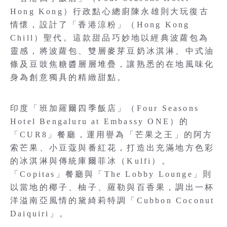
Hong Kong）行政點心總廚陳永雄則大玩復古
情懷，設計了「香港涼粉」（Hong Kong
Chill）聖代。這款甜品巧妙地以經典波蘿包為
靈感，將波蘿包、雙層麥芽豆奶冰淇淋、中式油
條及豆豉焦糖醬層層堆疊，讓熟悉的在地風味化
身為創意獨具的精緻甜點。
印度「班加羅爾四季飯店」（Four Seasons
Hotel Bengaluru at Embassy ONE）的
「CUR8」餐廳，運用譽為「芒果之王」的阿方
索芒果、小豆蔻與番紅花，打造出充滿地方色彩
的冰淇淋與傳統庫爾菲冰（Kulfi）。
「Copitas」餐廳與「The Lobby Lounge」則
以當地的椰子、柚子、羅勒與百香果，調出一杯
洋溢南亞風情的黛綺莉特調「Cubbon Coconut
Daiquiri」。