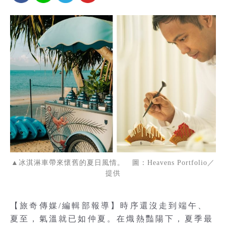
▲冰淇淋車帶來懷舊的夏日風情。 圖：Heavens Portfolio／
提供
【旅奇傳媒/編輯部報導】時序還沒走到端午、
夏至，氣溫就已如仲夏。在熾熱豔陽下，夏季最