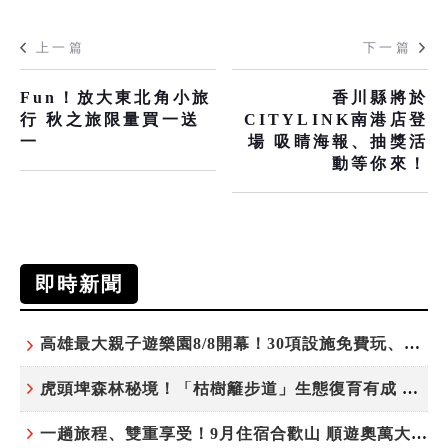
上一篇
下一篇
Fun！放大東北角小旅
香川縣將於
行 秋之旅限量買一送
CITYLINK南港店登
一
場 吸睛海報、抽獎活
動等你來！
即時新聞
高雄最大親子遊樂園8/8開幕！30項設施免費玩、YOYO家族嗨翻暑假
虎頭埤森林秘境！「枯樹籬步道」生態復育有成 走進大自然生命教室
一趟旅程、雙重享受！9月住宿合歡山 順遊奧萬大10元優惠入園