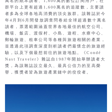
萬名的紙本讀者、1,600萬的數位訂閱用戶，社
群平台上更有超過1,600萬名的追蹤數，主要讀
者多為全球各地高消費的頂尖族群。該雜誌於今
年4月到6月間發放調查問卷給全球超過數十萬名
讀者，票選範圍涵蓋世界各地最佳的航空公司、
機場、飯店、渡假村、小島、遊程、水療中心、
郵輪旅遊、租車公司等各種與旅遊相關的產業，
並透過此項調查深度剖析讀者們最懷念的旅遊經
驗，以及下個最想前往的旅遊地點。《Condé
Nast Traveler》雜誌自1987年開始舉辦讀者大
獎，為該雜誌設立最久、最具公信力的至高榮
譽，獲獎者皆為旅遊產業鏈中的佼佼者。