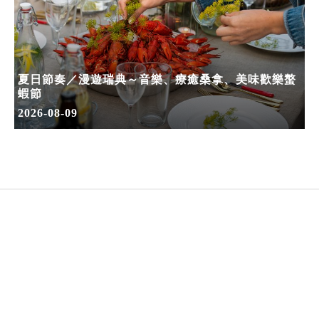
夏日節奏／漫遊瑞典～音樂、療癒桑拿、美味歡樂螯
蝦節
2026-08-09