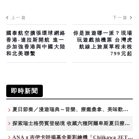
上一篇
下一篇
國泰航空擴張環球網絡
你是旅遊哪一派？現場
香港-達拉斯開航 進一
玩遊戲抽機票 台灣虎
步加強香港與中國大陸
航線上旅展單程未稅
和北美聯繫
799元起
即時新聞
夏日節奏／漫遊瑞典～音樂、療癒桑拿、美味歡樂螯蝦節
探索瑞士格勞賓登秘境 收藏六種阿爾卑斯夏日療癒之旅
ANAｘ吉伊卡哇揭幕全新彩繪機「Chiikawa JET」