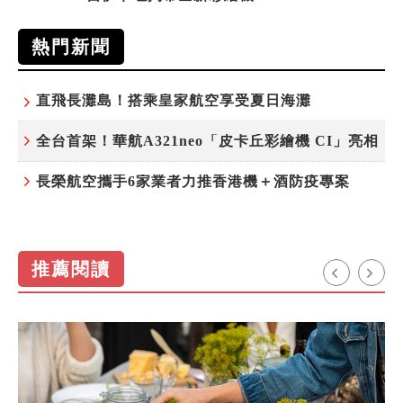
熱門新聞
直飛長灘島！搭乘皇家航空享受夏日海灘
全台首架！華航A321neo「皮卡丘彩繪機 CI」亮相
長榮航空攜手6家業者力推香港機＋酒防疫專案
推薦閱讀