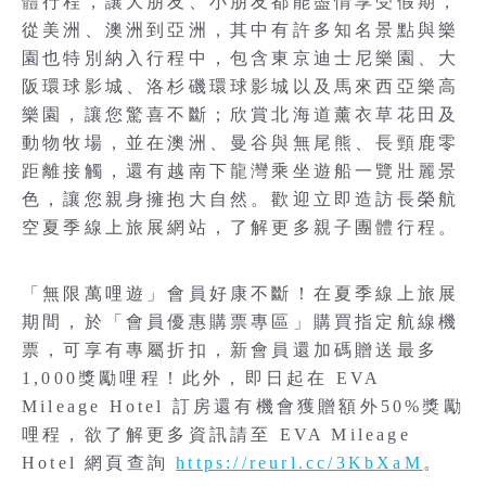
體行程，讓大朋友、小朋友都能盡情享受假期，
從美洲、澳洲到亞洲，其中有許多知名景點與樂
園也特別納入行程中，包含東京迪士尼樂園、大
阪環球影城、洛杉磯環球影城以及馬來西亞樂高
樂園，讓您驚喜不斷；欣賞北海道薰衣草花田及
動物牧場，並在澳洲、曼谷與無尾熊、長頸鹿零
距離接觸，還有越南下龍灣乘坐遊船一覽壯麗景
色，讓您親身擁抱大自然。歡迎立即造訪長榮航
空夏季線上旅展網站，了解更多親子團體行程。
「無限萬哩遊」會員好康不斷！在夏季線上旅展
期間，於「會員優惠購票專區」購買指定航線機
票，可享有專屬折扣，新會員還加碼贈送最多
1,000獎勵哩程！此外，即日起在 EVA
Mileage Hotel 訂房還有機會獲贈額外50%獎勵
哩程，欲了解更多資訊請至 EVA Mileage
Hotel 網頁查詢
https://reurl.cc/3KbXaM
。