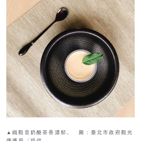
▲鐵觀音奶酪茶香濃郁。 圖：臺北市政府觀光
傳播局╱提供