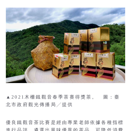
▲2021木柵鐵觀音春季茶賽得獎茶。 圖：臺
北市政府觀光傳播局╱提供
優良鐵觀音茶比賽是經由專業老師依據各種指標
進行品評，遴選出風味優異的茶品，可降低消費