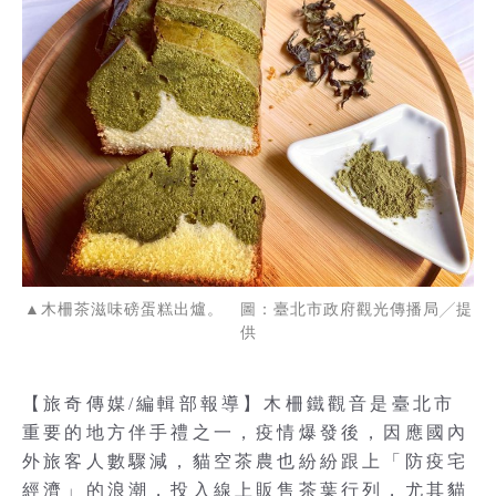
▲木柵茶滋味磅蛋糕出爐。 圖：臺北市政府觀光傳播局╱提
供
【旅奇傳媒/編輯部報導】木柵鐵觀音是臺北市
重要的地方伴手禮之一，疫情爆發後，因應國內
外旅客人數驟減，貓空茶農也紛紛跟上「防疫宅
經濟」的浪潮，投入線上販售茶葉行列，尤其貓