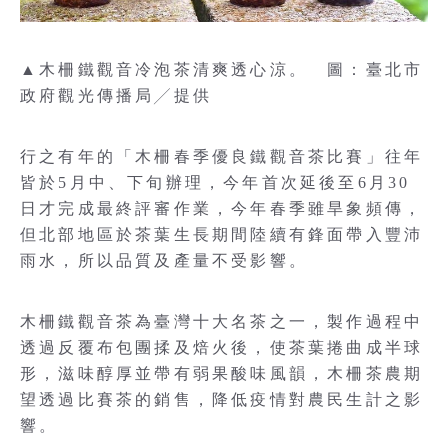
▲木柵鐵觀音冷泡茶清爽透心涼。 圖：臺北市
政府觀光傳播局╱提供
行之有年的「木柵春季優良鐵觀音茶比賽」往年
皆於5月中、下旬辦理，今年首次延後至6月30
日才完成最終評審作業，今年春季雖旱象頻傳，
但北部地區於茶葉生長期間陸續有鋒面帶入豐沛
雨水，所以品質及產量不受影響。
木柵鐵觀音茶為臺灣十大名茶之一，製作過程中
透過反覆布包團揉及焙火後，使茶葉捲曲成半球
形，滋味醇厚並帶有弱果酸味風韻，木柵茶農期
望透過比賽茶的銷售，降低疫情對農民生計之影
響。