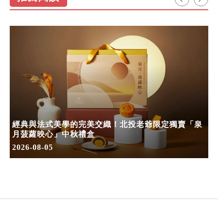
經典與法式美學的完美交織！北投老爺限定獨賣「泉
月菠蘿映心」中秋禮盒
2026-08-05