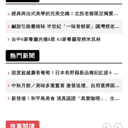
經典與法式美學的完美交織！北投老爺限定獨賣「泉月菠蘿映心」中秋禮盒
鹹甜引路臺南味 半世紀「一味香餅家」讓灣裡老街散發餅香
台中6家餐廳共摘8星 63家餐廳登榜米其林
熱門新聞
甜度超越麝香葡萄！日本長野縣新品種妃紅提® 微風超市限期販售
中秋月餅／美味多重驚喜 激發送禮、自用選擇困難症
新登場！和平島美食 清真認證「真愛咖哩」、生態飲食「禾口丘」
推薦閱讀