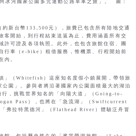
出「蒙大拿州冰河國家公園多元運動公路單車之旅」。 圖：
（約新台幣133,500元），旅費已包含所有陸地交通
旅客開始，到行程結束送返為止，費用涵蓋所有交
域許可證及各項執照。此外，也包含旅館住宿、團
行車（e-bike）租借服務，惟機票、行程開始前
在內。
（Whitefish）這座知名度假小鎮展開，帶領旅
國家公園」。參與者將沿著國家內公園面積最大的湖泊
畔騎行，挑戰世界知名的「向陽大道」（Going-to-
gan Pass），也將在「急流湖」（Swiftcurrent
拉特黑德河」（Flathead River）體驗泛舟冒
館，包括歷史悠久的「麥當勞湖旅館」（Lake