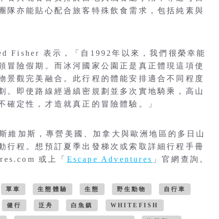
團隊亦能貼心配合旅客特殊飲食需求，包括純素與
Jared Fisher 表示，「自1992年以來，我們很榮幸能
領冒險假期。而冰河國家公園正是真正體現這項使
物景觀完美融合。此行程的體能安排適合不同程度
劃。即使路線經過縝密規劃並多次實地騎乘，高山
不確定性，才造就真正的冒險體驗。」
位於美國拉斯維加斯，專營美國、加拿大與歐洲地區的多日山
動行程。想預訂夏季出發梯次或索取詳細行程手冊
res.com 或上「
Escape Adventures
」官網查詢。
單車
生態體驗
生態
野生動物
自行車
健行
泛舟
白魚鎮
WHITEFISH