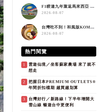
F1睽違九年重返馬來西亞 三大國際賽事打造10月運動旅遊熱潮 賽車、自行車、路跑同週登場
2026-08-07
台灣吃不到！和風版KOMEDA咖啡讓你吃遍名古屋在地美食
2026-08-07
熱門閱覽
雲遊仙境／坐客蘇家農場 來了就不
1
想走
把握日本PREMIUM OUTLETS®
2
年間折扣檔期 越買越划算
台灣好行／新路線！下半年增開大
3
雪山線 暢遊台中更便利