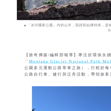
▲「冰河國家公園」內的山羊，因蹄部結構特殊，是極佳的
R
【旅奇傳媒/編輯部報導】專注於環保永續的「E
「
Montana Glacier National Park Mul
公園多元運動公路單車之旅），行程於每
公路自行車、健行與泛舟活動，帶領旅客