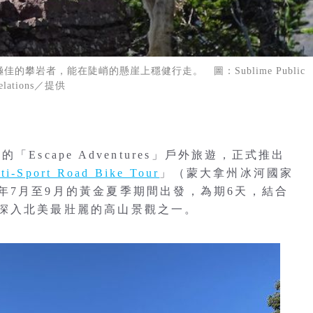
攀岩者，能在陡峭的懸崖上穩健行走。 圖：Sublime Public
elations／提供
scape Adventures」戶外旅遊，正式推出
ti-Sport Road Bike Tour
」（蒙大拿州冰河國家
年7月至9月的黃金夏季期間出發，為期6天，結合
深入北美最壯麗的高山景觀之一。