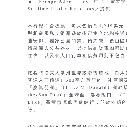
▲「Escape Adventures」推
Sublime Public Relations／提供
本行程不含機票，每人售價為4,249美元
與相關服務，從導遊於指定集合地點接送
通安排、國家公園門票、預約費、後山區
體裝備與公共器材。另提供高級電動輔助自
住宿，以及個人自行車租借費用則不包含
旅程將從蒙大拿州世界級滑雪勝地「白魚鎮」
客深入面積達1,583平方英里的「冰河
「麥當勞湖」（Lake McDonald）湖
the-Sun Road）並騎至「洛根隘口」（Lo
Lake）蓄積急流處周邊健行，並於翠綠的「弗
險。
住宿則安排於多間充滿歷史與特色的山區旅