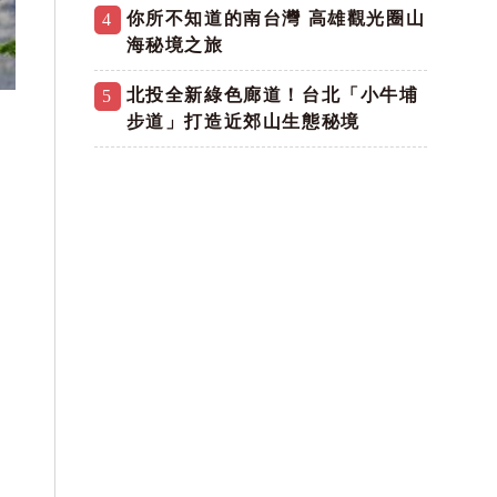
你所不知道的南台灣 高雄觀光圈山
4
海秘境之旅
北投全新綠色廊道！台北「小牛埔
5
步道」打造近郊山生態秘境