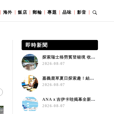
海外
飯店
郵輪
專題
品味
影音
即時新聞
探索瑞士格勞賓登秘境 收藏六種阿爾卑斯夏日療癒之旅
2026-08-07
嘉義鹿草夏日探索趣！結合科學、農場與自然的親子小旅行
2026-08-07
ANAｘ吉伊卡哇揭幕全新彩繪機「Chiikawa JET」
2026-08-07