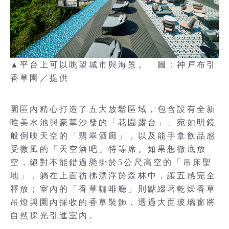
▲平台上可以眺望城市與海景。 圖：神戸布引
香草園／提供
園區內精心打造了五大放鬆區域，包含設有全新
唯美水池與豪華沙發的「花園露台」、宛如明鏡
般倒映天空的「翡翠酒廊」，以及能手拿飲品感
受微風的「天空酒吧」特等席。如果想徹底放
空，絕對不能錯過懸掛於5公尺高空的「吊床聖
地」，躺在上面彷彿漂浮於森林中，讓五感完全
釋放；室內的「香草咖啡廳」則點綴著乾燥香草
吊燈與園內採收的香草裝飾，透過大面玻璃窗將
自然採光引進室內。