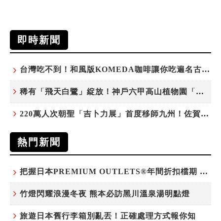
即時新聞
台灣吃不到！和風版KOMEDA咖啡讓你吃遍名古屋在地美食
稀有「飛天白鷺」綻放！神戶六甲高山植物園「鷺草」珍貴現身
220萬人次朝聖「吉卜力展」首度移師九州！佐賀站早鳥平日套票8/10搶先開賣
熱門新聞
把握日本PREMIUM OUTLETS®年間折扣檔期 越買越划算
竹燈閃耀浪漫冬夜 熊本必訪黑川溫泉湯明點燈
旅遊日本舊行李箱別亂丟！正確處理方式報你知