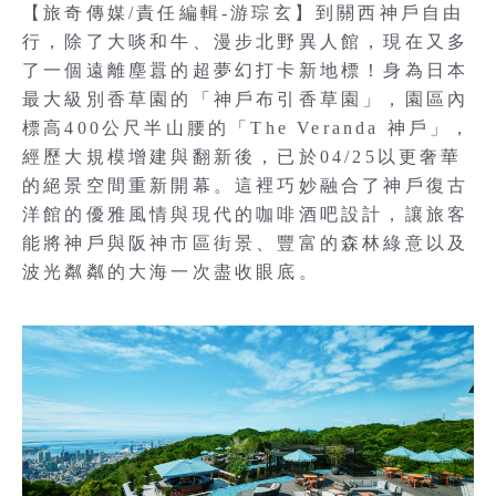
【旅奇傳媒/責任編輯-游琮玄】到關西神戶自由
行，除了大啖和牛、漫步北野異人館，現在又多
了一個遠離塵囂的超夢幻打卡新地標！身為日本
最大級別香草園的「神戶布引香草園」，園區內
標高400公尺半山腰的「The Veranda 神戶」，
經歷大規模增建與翻新後，已於04/25以更奢華
的絕景空間重新開幕。這裡巧妙融合了神戶復古
洋館的優雅風情與現代的咖啡酒吧設計，讓旅客
能將神戶與阪神市區街景、豐富的森林綠意以及
波光粼粼的大海一次盡收眼底。