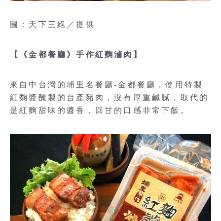
圖：天下三絕／提供
【《金都餐廳》手作紅麴滷肉】
來自中台灣的埔里名餐廳-金都餐廳，使用特製
紅麴醬醃製的台產豬肉，沒有厚重鹹膩，取代的
是紅麴甜味的醬香，回甘的口感非常下飯。