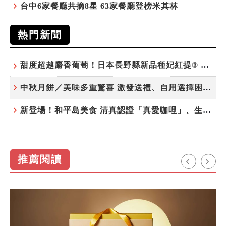
台中6家餐廳共摘8星 63家餐廳登榜米其林
熱門新聞
甜度超越麝香葡萄！日本長野縣新品種妃紅提® 微風超市限期販售
中秋月餅／美味多重驚喜 激發送禮、自用選擇困難症
新登場！和平島美食 清真認證「真愛咖哩」、生態飲食「禾口丘」
推薦閱讀