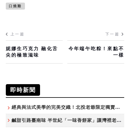
口燒雞
上一篇
下一篇
妮娜生巧克力 融化舌
今年端午吃粽！來點不
尖的極致滋味
一樣
即時新聞
經典與法式美學的完美交織！北投老爺限定獨賣「泉月菠蘿映心」中秋禮盒
鹹甜引路臺南味 半世紀「一味香餅家」讓灣裡老街散發餅香