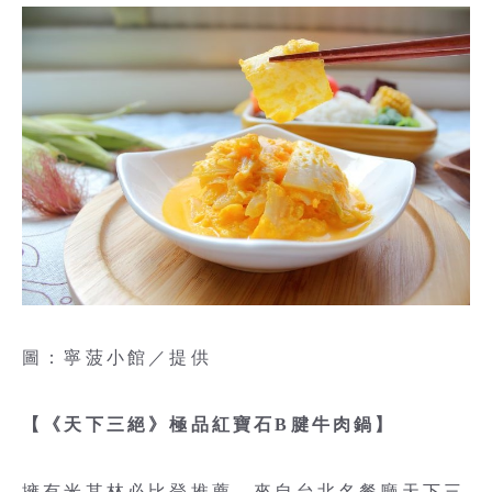
圖：寧菠小館／提供
【《天下三絕》極品紅寶石B腱牛肉鍋】
擁有米其林必比登推薦、來自台北名餐廳天下三