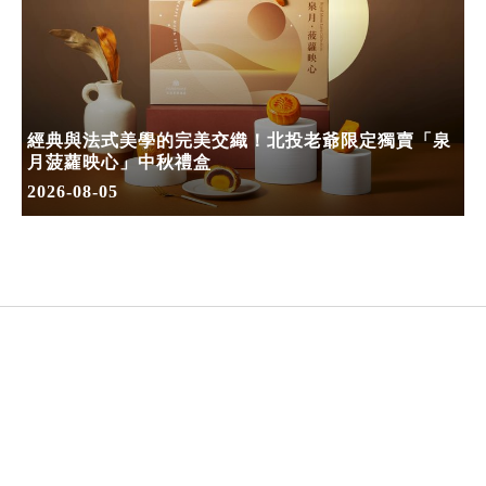
經典與法式美學的完美交織！北投老爺限定獨賣「泉
月菠蘿映心」中秋禮盒
2026-08-05