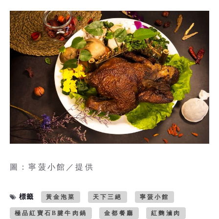
圖：寧菠小館／提供
標籤
黃金泡菜
天下三絕
寧菠小館
極品紅寶石B腱牛肉鍋
金都餐廳
紅麴滷肉